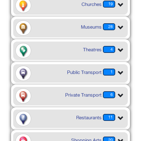
Churches
19
Museums
28
Theatres
4
Public Transport
1
Private Transport
6
Restaurants
11
Shopping Arts
20