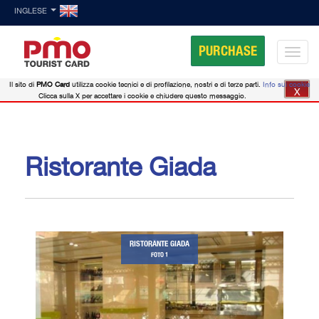
INGLESE
PURCHASE
Il sito di
PMO Card
utilizza cookie tecnici e di profilazione, nostri e di terze parti.
Info sui cookie
X
Clicca sulla X per accettare i cookie e chiudere questo messaggio.
Ristorante Giada
RISTORANTE GIADA
FOTO 1