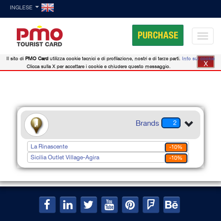
INGLESE
PURCHASE
Il sito di
PMO Card
utilizza cookie tecnici e di profilazione, nostri e di terze parti.
Info sui cookie
X
Clicca sulla X per accettare i cookie e chiudere questo messaggio.
Brands
2
La Rinascente
-10%
Sicilia Outlet Village-Agira
-10%