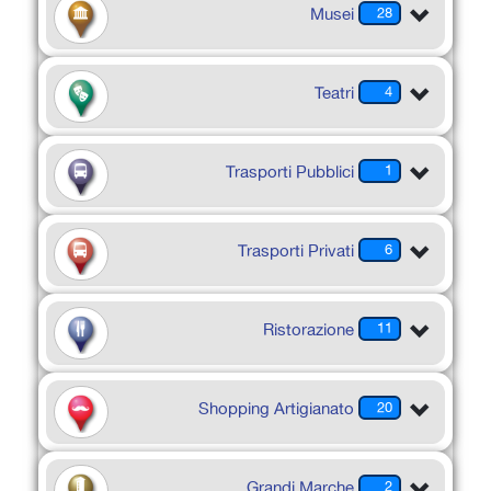
Musei
28
Teatri
4
Trasporti Pubblici
1
Trasporti Privati
6
Ristorazione
11
Shopping Artigianato
20
Grandi Marche
2