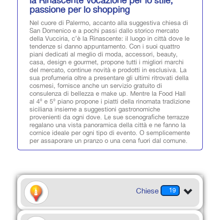
la Rinascente Vocazione per lo stile,
passione per lo shopping
Nel cuore di Palermo, accanto alla suggestiva chiesa di
San Domenico e a pochi passi dallo storico mercato
della Vucciria, c’è la Rinascente: il luogo in città dove le
tendenze si danno appuntamento. Con i suoi quattro
piani dedicati al meglio di moda, accessori, beauty,
casa, design e gourmet, propone tutti i migliori marchi
del mercato, continue novità e prodotti in esclusiva. La
sua profumeria oltre a presentare gli ultimi ritrovati della
cosmesi, fornisce anche un servizio gratuito di
consulenza di bellezza e make up. Mentre la Food Hall
al 4° e 5° piano propone i piatti della rinomata tradizione
siciliana insieme a suggestioni gastronomiche
provenienti da ogni dove. Le sue scenografiche terrazze
regalano una vista panoramica della città e ne fanno la
cornice ideale per ogni tipo di evento. O semplicemente
per assaporare un pranzo o una cena fuori dal comune.
Chiese
19