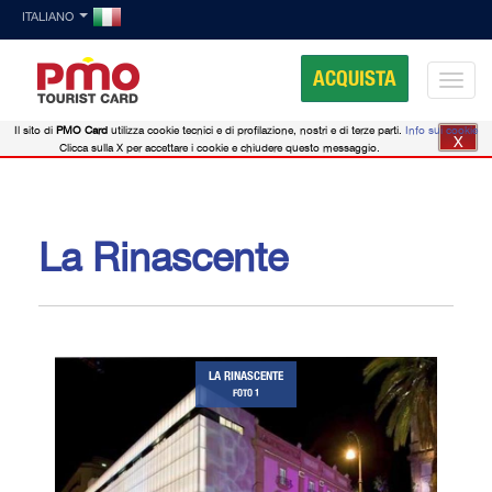
ITALIANO
ACQUISTA
Il sito di
PMO Card
utilizza cookie tecnici e di profilazione, nostri e di terze parti.
Info sui cookie
X
Clicca sulla X per accettare i cookie e chiudere questo messaggio.
La Rinascente
LA RINASCENTE
FOTO 1