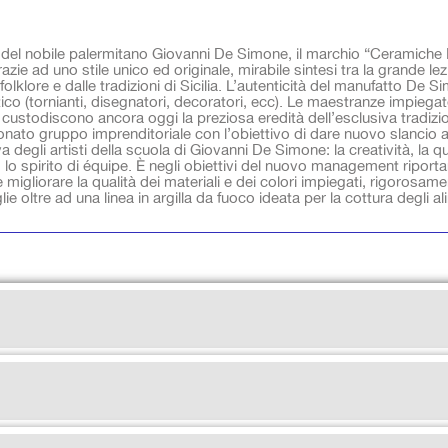
tivo del nobile palermitano Giovanni De Simone, il marchio “Ceramic
razie ad uno stile unico ed originale, mirabile sintesi tra la grande l
lklore e dalle tradizioni di Sicilia. L’autenticità del manufatto De S
ico (tornianti, disegnatori, decoratori, ecc). Le maestranze impiegate, 
 custodiscono ancora oggi la preziosa eredità dell’esclusiva tradiz
nato gruppo imprenditoriale con l’obiettivo di dare nuovo slancio a
a degli artisti della scuola di Giovanni De Simone: la creatività, la qua
o, lo spirito di équipe. È negli obiettivi del nuovo management riporta
e migliorare la qualità dei materiali e dei colori impiegati, rigorosam
lie oltre ad una linea in argilla da fuoco ideata per la cottura degli al