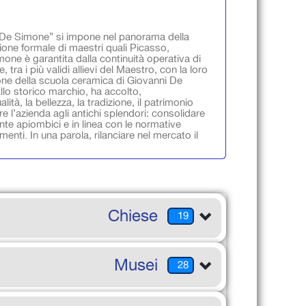
he De Simone” si impone nel panorama della
ezione formale di maestri quali Picasso,
imone è garantita dalla continuità operativa di
tra i più validi allievi del Maestro, con la loro
ione della scuola ceramica di Giovanni De
llo storico marchio, ha accolto,
lità, la bellezza, la tradizione, il patrimonio
re l’azienda agli antichi splendori: consolidare
ente apiombici e in linea con le normative
imenti. In una parola, rilanciare nel mercato il
Chiese
19
Musei
28