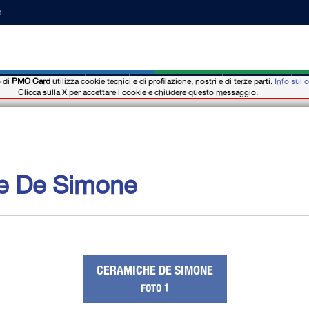
o
o di
PMO Card
utilizza cookie tecnici e di profilazione, nostri e di terze parti.
Info sui 
nzioni
News
Eventi
Dove Acquistare
Hotel - b&b
M
Clicca sulla X per accettare i cookie e chiudere questo messaggio.
e De Simone
CERAMICHE DE SIMONE
FOTO 1