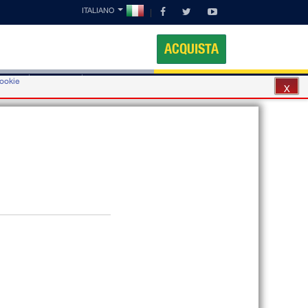
ITALIANO
ACQUISTA
cookie
obile
Contatti
Partners
X