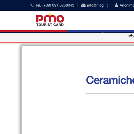
Tel. (+39) 091 6268043
info@rilogi.it
Anonim
Il sit
PMO Card
Nostre Conve
Ceramich