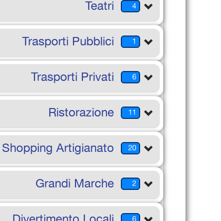
Teatri
4
Trasporti Pubblici
1
Trasporti Privati
6
Ristorazione
11
Shopping Artigianato
20
Grandi Marche
2
Divertimento Locali
6