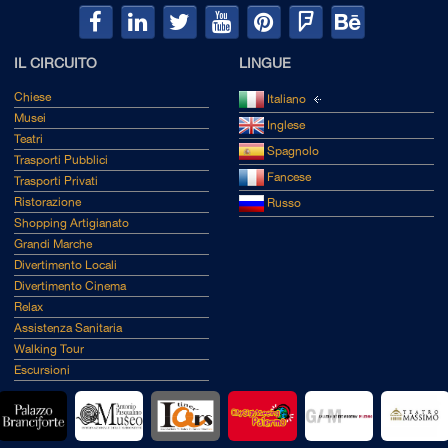
IL CIRCUITO
LINGUE
Chiese
Italiano
Musei
Inglese
Teatri
Spagnolo
Trasporti Pubblici
Fancese
Trasporti Privati
Ristorazione
Russo
Shopping Artigianato
Grandi Marche
Divertimento Locali
Divertimento Cinema
Relax
Assistenza Sanitaria
Walking Tour
Escursioni