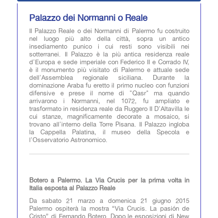
Palazzo dei Normanni o Reale
Il Palazzo Reale o dei Normanni di Palermo fu costruito
nel luogo più alto della città, sopra un antico
insediamento punico i cui resti sono visibili nei
sotterranei. Il Palazzo è la più antica residenza reale
d'Europa e sede imperiale con Federico II e Corrado IV,
è il monumento più visitato di Palermo e attuale sede
dell'Assemblea regionale siciliana. Durante la
dominazione Araba fu eretto il primo nucleo con funzioni
difensive e prese il nome di "Qasr" ma quando
arrivarono i Normanni, nel 1072, fu ampliato e
trasformato in residenza reale da Ruggero II D'Altavilla le
cui stanze, magnificamente decorate a mosaico, si
trovano all'interno della Torre Pisana. Il Palazzo ingloba
la Cappella Palatina, il museo della Specola e
l'Osservatorio Astronomico.
Botero a Palermo. La Via Crucis per la prima volta in
Italia esposta al Palazzo Reale
Da sabato 21 marzo a domenica 21 giugno 2015
Palermo ospiterà la mostra “Via Crucis. La pasión de
Cristo” di Fernando Botero. Dopo le esposizioni di New