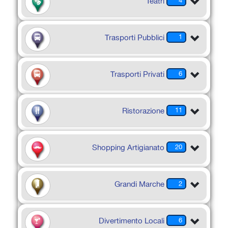
Teatri
4
Trasporti Pubblici
1
Trasporti Privati
6
Ristorazione
11
Shopping Artigianato
20
Grandi Marche
2
Divertimento Locali
6