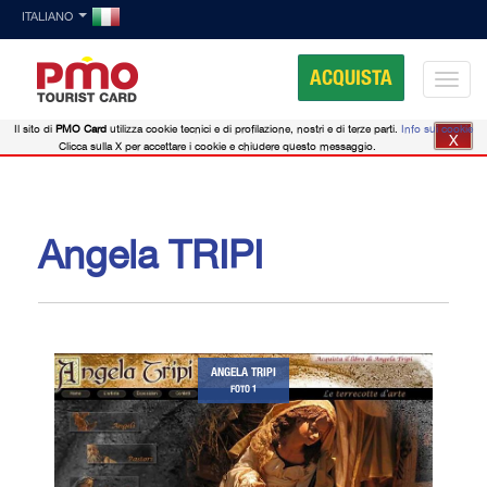
ITALIANO
ACQUISTA
Il sito di
PMO Card
utilizza cookie tecnici e di profilazione, nostri e di terze parti.
Info sui cookie
X
Clicca sulla X per accettare i cookie e chiudere questo messaggio.
Angela TRIPI
ANGELA TRIPI
FOTO 1