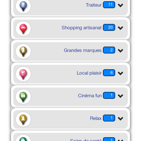
Traiteur
11
Shopping artisanat
20
Grandes marques
2
Local plaisir
6
Cinéma fun
1
Relax
1
1