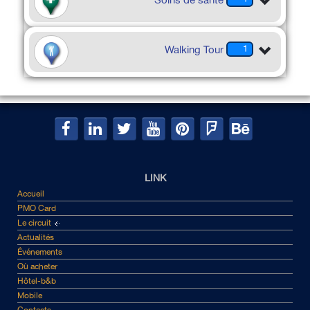
Soins de santé
Walking Tour
1
LINK
Accueil
PMO Card
Le circuit
Actualités
Événements
Où acheter
Hôtel-b&b
Mobile