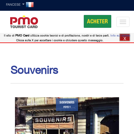
FANCESE
ACHETER
Il sito di
PMO Card
utilizza cookie tecnici e di profilazione, nostri e di terze parti.
Info sui cookie
X
Clicca sulla X per accettare i cookie e chiudere questo messaggio.
Souvenirs
SOUVENIRS
FOTO 1