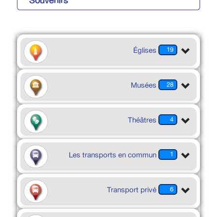
Souvenirs
Églises
19
Musées
28
Théâtres
4
Les transports en commun
1
Transport privé
6