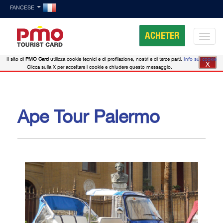
FANCESE
ACHETER
Il sito di
PMO Card
utilizza cookie tecnici e di profilazione, nostri e di terze parti.
Info sui cookie
X
Clicca sulla X per accettare i cookie e chiudere questo messaggio.
Ape Tour Palermo