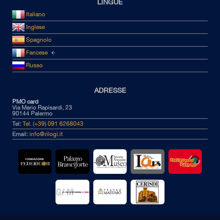
LINGUE
Italiano
Inglese
Spagnolo
Fancese
Russo
ADRESSE
PMO card
Via Mario Rapisardi, 23
90144 Palermo
Tel:
Tel. (+39) 091 6268043
Email:
info@rilogi.it