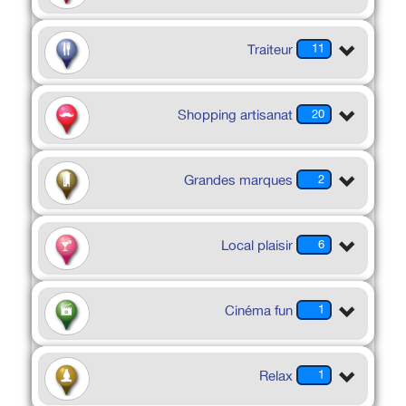
Traiteur
11
Shopping artisanat
20
Grandes marques
2
Local plaisir
6
Cinéma fun
1
Relax
1