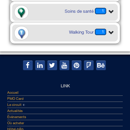
Soins de santé
1
Walking Tour
1
LINK
Accueil
PMO Card
Le circuit
Actualités
Événements
Où acheter
Hôtel-b&b