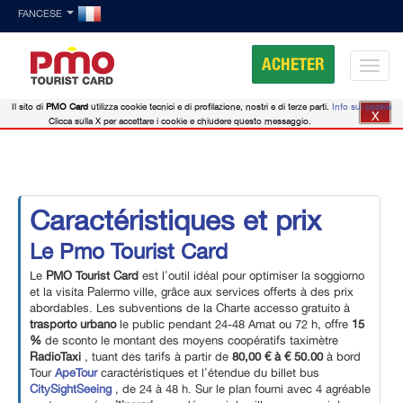
FANCESE
ACHETER
Il sito di
PMO Card
utilizza cookie tecnici e di profilazione, nostri e di terze parti.
Info sui cookie
X
Clicca sulla X per accettare i cookie e chiudere questo messaggio.
Caractéristiques et prix
Le Pmo Tourist Card
Le
PMO Tourist Card
est l'outil idéal pour optimiser la soggiorno
et la visita Palermo ville, grâce aux services offerts à des prix
abordables. Les subventions de la Charte accesso gratuito à
trasporto urbano
le public pendant 24-48 Amat ou 72 h, offre
15
%
de sconto le montant des moyens coopératifs taximètre
RadioTaxi
, tuant des tarifs à partir de
80,00 € à € 50.00
à bord
Tour
ApeTour
caractéristiques et l'étendue du billet bus
CitySightSeeing
, de 24 à 48 h. Sur le plan fourni avec 4 agréable