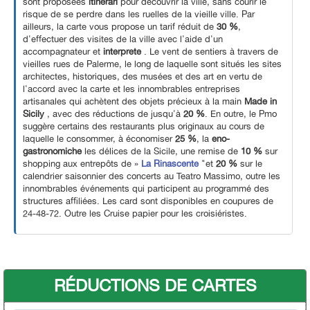
sont proposées
itinerari
pour découvrir la ville, sans courir le
risque de se perdre dans les ruelles de la vieille ville. Par
ailleurs, la carte vous propose un tarif réduit de
30 %
,
d'effectuer des visites de la ville avec l'aide d'un
accompagnateur et
interprete
. Le vent de sentiers à travers de
vieilles rues de Palerme, le long de laquelle sont situés les sites
architectes, historiques, des musées et des art en vertu de
l'accord avec la carte et les innombrables entreprises
artisanales qui achètent des objets précieux à la main
Made in
Sicily
, avec des réductions de jusqu'à
20 %
. En outre, le Pmo
suggère certains des restaurants plus originaux au cours de
laquelle le consommer, à économiser
25 %
, la
eno-
gastronomiche
les délices de la Sicile, une remise de
10 %
sur
shopping aux entrepôts de »
La Rinascente
"et
20 %
sur le
calendrier saisonnier des concerts au Teatro Massimo, outre les
innombrables événements qui participent au programmé des
structures affiliées. Les card sont disponibles en coupures de
24-48-72. Outre les Cruise papier pour les croisiéristes.
RÉDUCTIONS DE CARTES