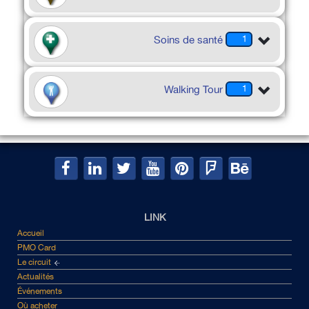
Soins de santé
1
Walking Tour
1
LINK
Accueil
PMO Card
Le circuit
Actualités
Événements
Où acheter