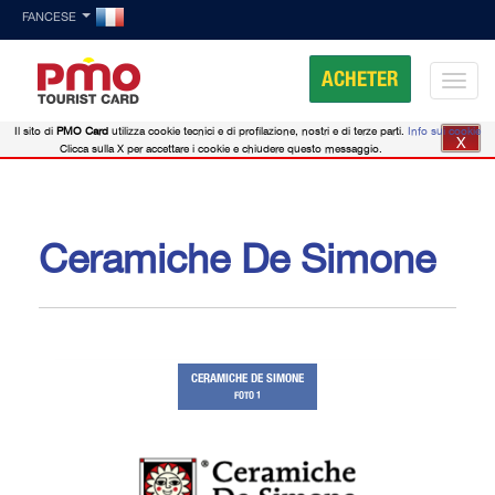
FANCESE
ACHETER
Il sito di
PMO Card
utilizza cookie tecnici e di profilazione, nostri e di terze parti.
Info sui cookie
X
Clicca sulla X per accettare i cookie e chiudere questo messaggio.
Ceramiche De Simone
CERAMICHE DE SIMONE
FOTO 1