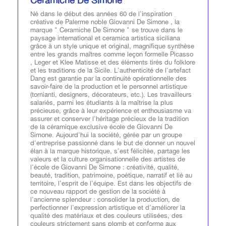
Ceramiche De Simone
Né dans le début des années 60 de l'inspiration
créative de Palerme noble Giovanni De Simone , la
marque " Ceramiche De Simone " se trouve dans le
paysage international et ceramica artistica siciliana
grâce à un style unique et original, magnifique synthèse
entre les grands maîtres comme leçon formelle Picasso
, Leger et Klee Matisse et des éléments tirés du folklore
et les traditions de la Sicile. L'authenticité de l'artefact
Dang est garantie par la continuité opérationnelle des
savoir-faire de la production et le personnel artistique
(tornianti, designers, décorateurs, etc.). Les travailleurs
salariés, parmi les étudiants à la maîtrise la plus
précieuse, grâce à leur expérience et enthousiasme va
assurer et conserver l'héritage précieux de la tradition
de la céramique exclusive école de Giovanni De
Simone. Aujourd'hui la société, gérée par un groupe
d'entreprise passionné dans le but de donner un nouvel
élan à la marque historique, s'est félicitée, partage les
valeurs et la culture organisationnelle des artistes de
l'école de Giovanni De Simone : créativité, qualité,
beauté, tradition, patrimoine, poétique, narratif et lié au
territoire, l'esprit de l'équipe. Est dans les objectifs de
ce nouveau rapport de gestion de la société à
l'ancienne splendeur : consolider la production, de
perfectionner l'expression artistique et d'améliorer la
qualité des matériaux et des couleurs utilisées, des
couleurs strictement sans plomb et conforme aux