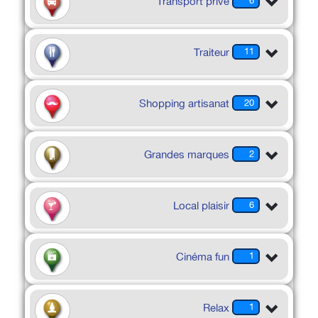
Transport privé
6
Traiteur
11
Shopping artisanat
20
Grandes marques
2
Local plaisir
6
Cinéma fun
1
Relax
1