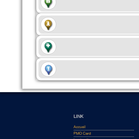
LINK
Accueil
PMO Card