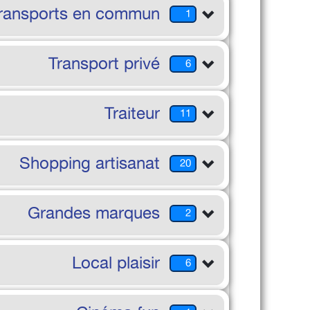
transports en commun
1
Transport privé
6
Traiteur
11
Shopping artisanat
20
Grandes marques
2
Local plaisir
6