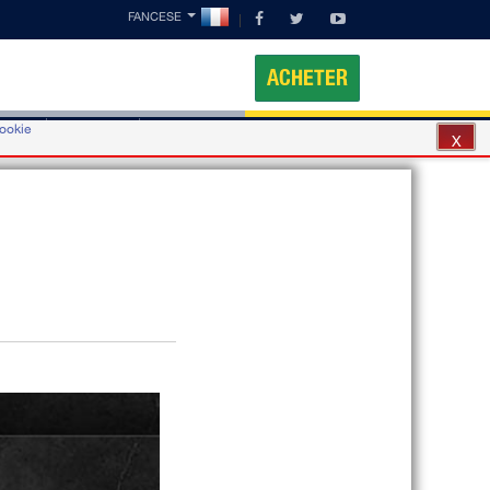
FANCESE
ACHETER
cookie
obile
Contacts
Partners
X