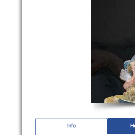
Info
H