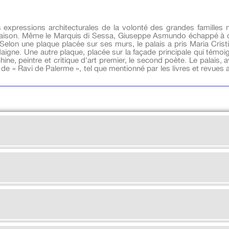
 expressions architecturales de la volonté des grandes familles no
 maison. Même le Marquis di Sessa, Giuseppe Asmundo échappé à c
lon une plaque placée sur ses murs, le palais a pris Maria Cristina
aigne. Une autre plaque, placée sur la façade principale qui témoi
e, peintre et critique d'art premier, le second poète. Le palais, av
 de « Ravi de Palerme », tel que mentionné par les livres et revues