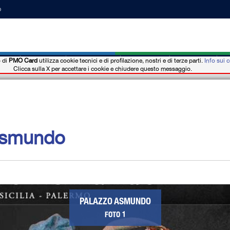
o
o di
PMO Card
utilizza cookie tecnici e di profilazione, nostri e di terze parti.
Info sui 
ns
Actualités
Événements
Où acheter
Hôtel-b&b
M
Clicca sulla X per accettare i cookie e chiudere questo messaggio.
Asmundo
PALAZZO ASMUNDO
FOTO 1