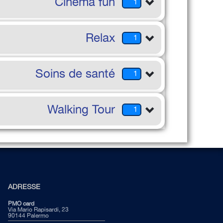
Cinéma fun
1
Relax
1
Soins de santé
1
Walking Tour
1
ADRESSE
PMO card
Via Mario Rapisardi, 23
90144 Palermo