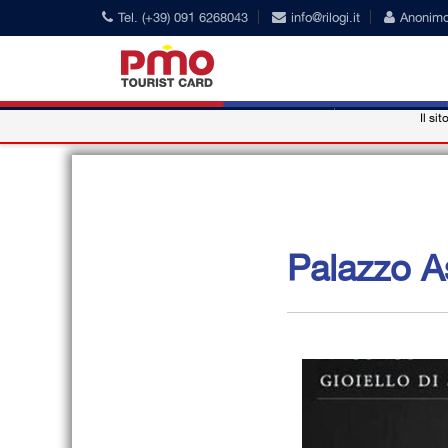
Tel. (+39) 091 6268043
info@rilogi.it
Anonim
Il sit
PMO Card
Nos Conventio
Palazzo 