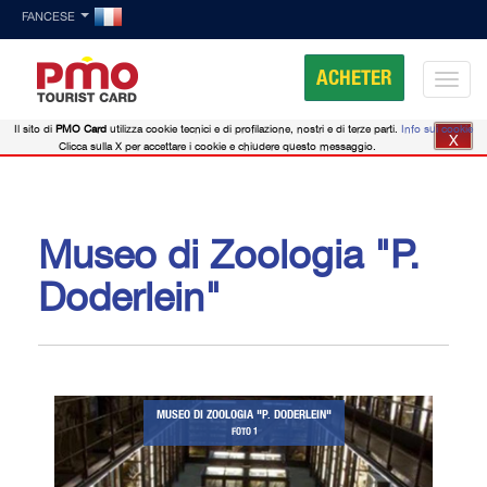
FANCESE
ACHETER
Il sito di
PMO Card
utilizza cookie tecnici e di profilazione, nostri e di terze parti.
Info sui cookie
X
Clicca sulla X per accettare i cookie e chiudere questo messaggio.
Museo di Zoologia "P.
Doderlein"
MUSEO DI ZOOLOGIA "P. DODERLEIN"
FOTO 1