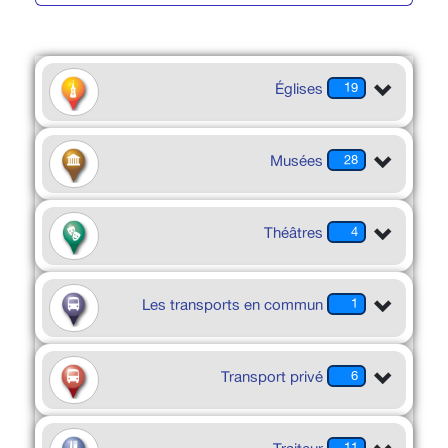
Églises
19
Musées
28
Théâtres
4
Les transports en commun
1
Transport privé
6
11