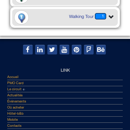
Walking Tour
1
LINK
Accueil
PMO Card
Le circuit
Actualités
Événements
Où acheter
Hôtel-b&b
Mobile
Contacts