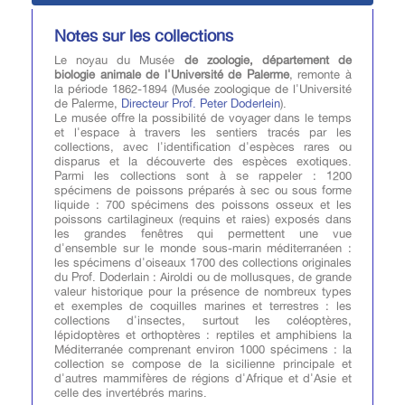
Notes sur les collections
Le noyau du Musée
de zoologie, département de
biologie animale de l'Université de Palerme
, remonte à
la période 1862-1894 (Musée zoologique de l'Université
de Palerme,
Directeur Prof. Peter Doderlein
).
Le musée offre la possibilité de voyager dans le temps
et l'espace à travers les sentiers tracés par les
collections, avec l'identification d'espèces rares ou
disparus et la découverte des espèces exotiques.
Parmi les collections sont à se rappeler : 1200
spécimens de poissons préparés à sec ou sous forme
liquide : 700 spécimens des poissons osseux et les
poissons cartilagineux (requins et raies) exposés dans
les grandes fenêtres qui permettent une vue
d'ensemble sur le monde sous-marin méditerranéen :
les spécimens d'oiseaux 1700 des collections originales
du Prof. Doderlain : Airoldi ou de mollusques, de grande
valeur historique pour la présence de nombreux types
et exemples de coquilles marines et terrestres : les
collections d'insectes, surtout les coléoptères,
lépidoptères et orthoptères : reptiles et amphibiens la
Méditerranée comprenant environ 1000 spécimens : la
collection se compose de la sicilienne principale et
d'autres mammifères de régions d'Afrique et d'Asie et
celle des invertébrés marins.