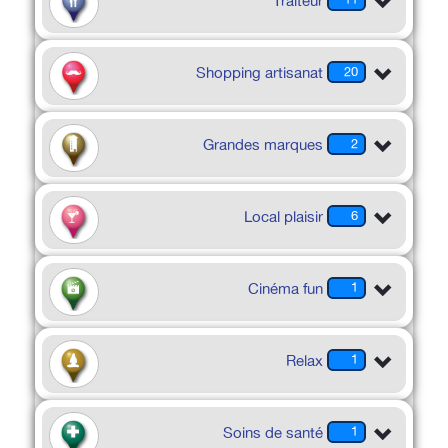
Traiteur
Shopping artisanat
20
Grandes marques
2
Local plaisir
6
Cinéma fun
1
Relax
1
Soins de santé
1