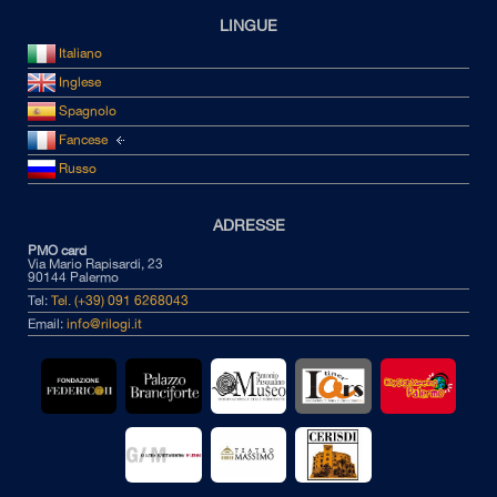
LINGUE
Italiano
Inglese
Spagnolo
Fancese
Russo
ADRESSE
PMO card
Via Mario Rapisardi, 23
90144 Palermo
Tel:
Tel. (+39) 091 6268043
Email:
info@rilogi.it