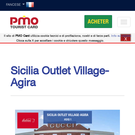
FANCESE
ACHETER
Il sito di
PMO Card
utilizza cookie tecnici e di profilazione, nostri e di terze parti.
Info sui cookie
X
Clicca sulla X per accettare i cookie e chiudere questo messaggio.
Sicilia Outlet Village-
Agira
SICILIA OUTLET VILLAGE-AGIRA
FOTO 1