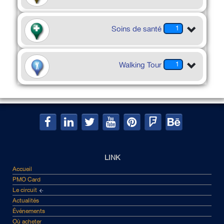
Soins de santé
1
Walking Tour
1
LINK
Accueil
PMO Card
Le circuit
Actualités
Événements
Où acheter