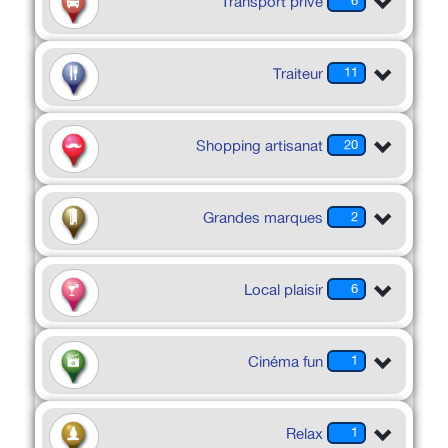
Transport privé
6
Traiteur
11
Shopping artisanat
20
Grandes marques
2
Local plaisir
6
Cinéma fun
1
Relax
1