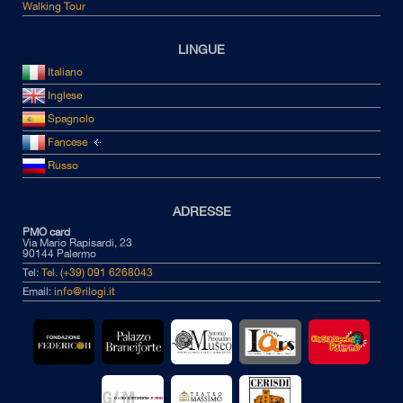
Walking Tour
LINGUE
Italiano
Inglese
Spagnolo
Fancese
Russo
ADRESSE
PMO card
Via Mario Rapisardi, 23
90144 Palermo
Tel:
Tel. (+39) 091 6268043
Email:
info@rilogi.it