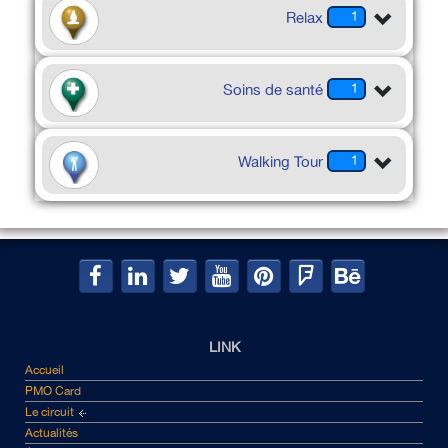
Relax
1
Soins de santé
1
Walking Tour
1
LINK
Accueil
PMO Card
Le circuit
Actualités