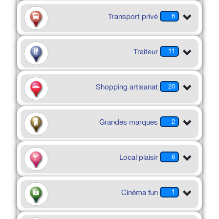
Transport privé
6
Traiteur
11
Shopping artisanat
20
Grandes marques
2
Local plaisir
6
Cinéma fun
1