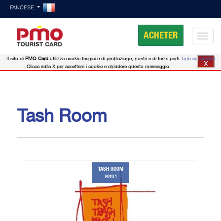
FANCESE
ACHETER
Il sito di
PMO Card
utilizza cookie tecnici e di profilazione, nostri e di terze parti.
Info sui cookie
X
Clicca sulla X per accettare i cookie e chiudere questo messaggio.
Tash Room
TASH ROOM
FOTO 1