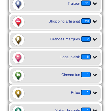
Traiteur
11
Shopping artisanat
20
Grandes marques
2
Local plaisir
6
Cinéma fun
1
Relax
1
Soins de santé
1