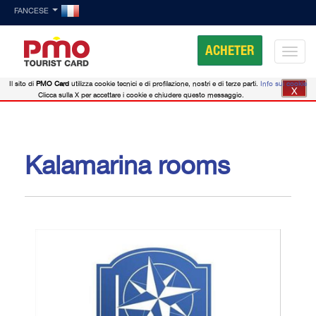
FANCESE
ACHETER
Il sito di
PMO Card
utilizza cookie tecnici e di profilazione, nostri e di terze parti.
Info sui cookie
X
Clicca sulla X per accettare i cookie e chiudere questo messaggio.
Kalamarina rooms