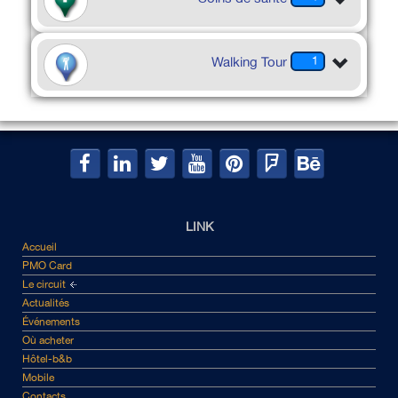
Walking Tour
1
LINK
Accueil
PMO Card
Le circuit
Actualités
Événements
Où acheter
Hôtel-b&b
Mobile
Contacts