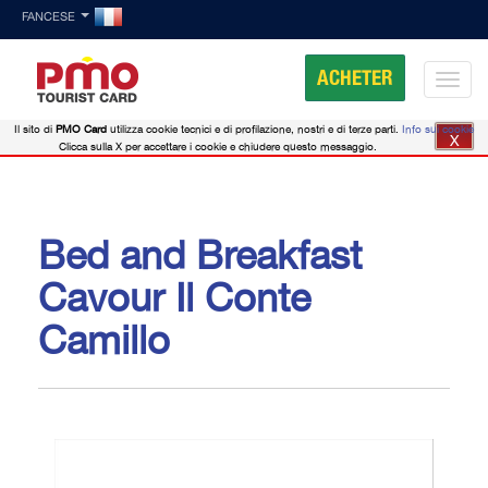
FANCESE
ACHETER
Il sito di
PMO Card
utilizza cookie tecnici e di profilazione, nostri e di terze parti.
Info sui cookie
X
Clicca sulla X per accettare i cookie e chiudere questo messaggio.
Bed and Breakfast
Cavour Il Conte
Camillo