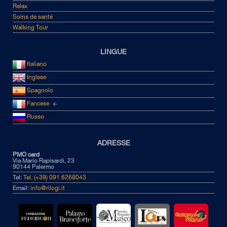
Relax
Soins de santé
Walking Tour
LINGUE
Italiano
Inglese
Spagnolo
Fancese
Russo
ADRESSE
PMO card
Via Mario Rapisardi, 23
90144 Palermo
Tel:
Tel. (+39) 091 6268043
Email:
info@rilogi.it