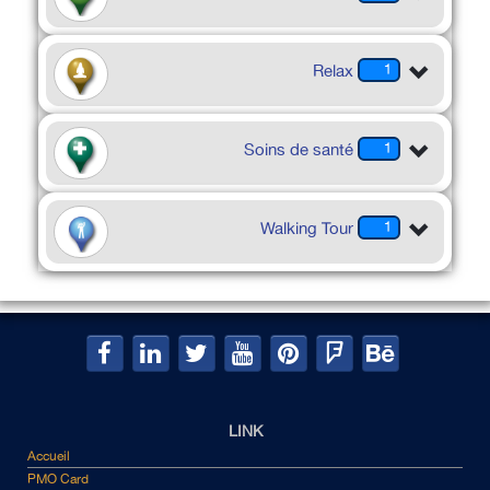
Relax
1
Soins de santé
1
Walking Tour
1
LINK
Accueil
PMO Card