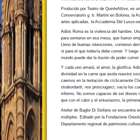
Producido por Teatro de QuinteAttive, es un 
Conservatorio g. b. Martini en Bolonia, la 
artes aplicadas, la Accademia Del Lusso-se
Adiós Roma es la violencia del hambre. U
para sentarse en esa mesa, que fueron empu
Lleno de buenas intenciones, comieron dem
ni para el que todavía debe comer. Y luego
mundo puede dar la ilusión de poder comer
Y cada uno amará, el amor, la glorifica. Ad
divinidad en la carne que asola nuestra so
caemos en la tentación de cíclicamente Chow
strabordanti, nos prosciugarci, vacía los c
infierno. No somos capaces de ser dioses 
que con el calor y el entusiasmo, la primer
Atelier de Baglio Di Stefano se encuentra en
múltiples. Editado por la Fondazione Orestia
Departamento regional de patrimonio cultural 