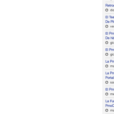
Retro
do
El Te
De P
ven
El Pm
De N
gio
El Pm
gi
La Pm
ma
La Pm
Porta
sa
El Pm
me
La Fu
PmoC
ma