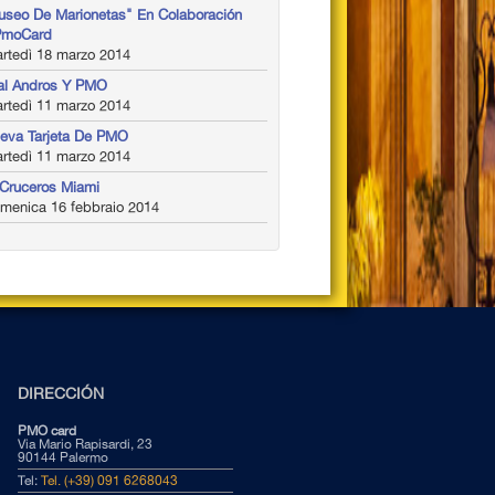
useo De Marionetas" En Colaboración
PmoCard
rtedì 18 marzo 2014
al Andros Y PMO
rtedì 11 marzo 2014
eva Tarjeta De PMO
rtedì 11 marzo 2014
Cruceros Miami
menica 16 febbraio 2014
DIRECCIÓN
PMO card
Via Mario Rapisardi, 23
90144 Palermo
Tel:
Tel. (+39) 091 6268043