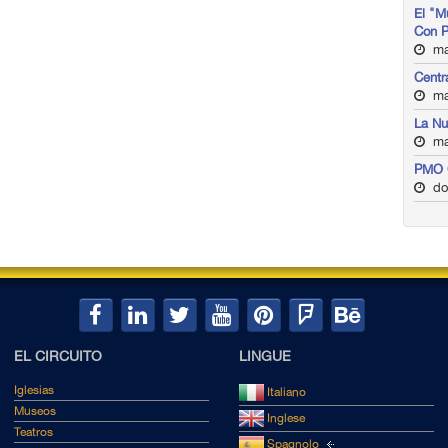
El "M
Con 
ma
Centr
ma
La Nu
ma
PMO 
do
EL CIRCUITO
LINGUE
Iglesias
Italiano
Museos
Inglese
Teatros
Spagnolo