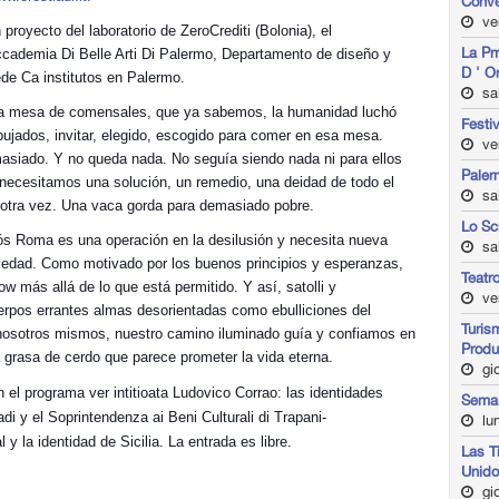
Conv
ve
proyecto del laboratorio de ZeroCrediti (Bolonia), el
La Pm
Accademia Di Belle Arti Di Palermo, Departamento de diseño y
D ' O
de Ca institutos en Palermo.
sa
na mesa de comensales, que ya sabemos, la humanidad luchó
Festi
jados, invitar, elegido, escogido para comer en esa mesa.
ve
asiado. Y no queda nada. No seguía siendo nada ni para ellos
Paler
 necesitamos una solución, un remedio, una deidad de todo el
sa
 otra vez. Una vaca gorda para demasiado pobre.
Lo Sc
iós Roma es una operación en la desilusión y necesita nueva
sab
ciedad. Como motivado por los buenos principios y esperanzas,
Teatr
 más allá de lo que está permitido. Y así, satolli y
ven
uerpos errantes almas desorientadas como ebulliciones del
Turis
nosotros mismos, nuestro camino iluminado guía y confiamos en
Produ
a grasa de cerdo que parece prometer la vida eterna.
gio
 el programa ver intitioata Ludovico Corrao: las identidades
Seman
di y el Soprintendenza ai Beni Culturali di Trapani-
lun
y la identidad de Sicilia. La entrada es libre.
Las T
Unid
gio