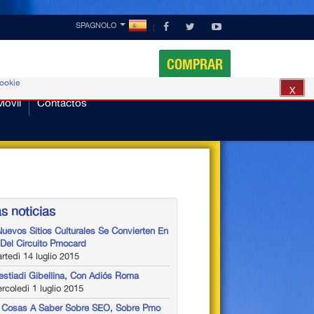
SPAGNOLO
COMPRAR
cookie
X
Móvil
Contactos
s noticias
Nuevos Sitios Culturales Se Convierten En
 Del Circuito Pmocard
tedì 14 luglio 2015
estiadi Gibellina, Con Adiós Roma
coledì 1 luglio 2015
 Cosas A Saber Sobre SEO, Sobre Pmo