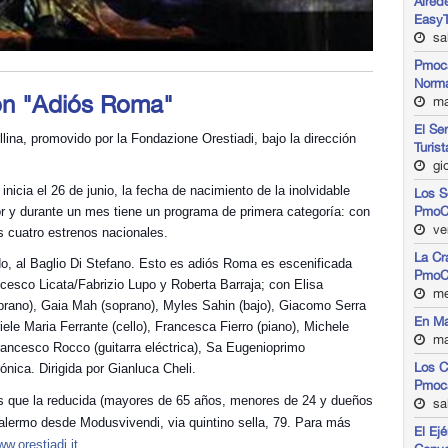
Alred
EasyT
sab
Pmoca
Norma
 con "Adiós Roma"
mar
El Se
lina, promovido por la Fondazione Orestiadi, bajo la dirección
Turist
gio
nicia el 26 de junio, la fecha de nacimiento de la inolvidable
Los S
PmoC
or y durante un mes tiene un programa de primera categoría: con
ve
s cuatro estrenos nacionales.
La Cr
o, al Baglio Di Stefano. Esto es adiós Roma es escenificada
PmoC
cesco Licata/Fabrizio Lupo y Roberta Barraja; con Elisa
me
rano), Gaia Mah (soprano), Myles Sahin (bajo), Giacomo Serra
En Ma
riele Maria Ferrante (cello), Francesca Fierro (piano), Michele
ma
Francesco Rocco (guitarra eléctrica), Sa Eugenioprimo
Los C
ónica. Dirigida por Gianluca Cheli.
Pmoc
as que la reducida (mayores de 65 años, menores de 24 y dueños
sa
lermo desde Modusvivendi, via quintino sella, 79. Para más
El Ej
w.orestiadi.it.