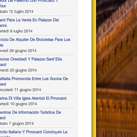
edor De Palermo Con PmoCard Y
our
ato 12 luglio 2014
rd Para La Venta En Palazzo Dei
nni.
tedì 8 luglio 2014
rvicio De Alquiler De Bicicletas Para Los
as
vedì 26 giugno 2014
ocios Orestiadi Y Palazzo Sant'Elia
ard
nerdì 20 giugno 2014
alItalia Promovida Entre Los Socios De
ard
rcoledì 11 giugno 2014
rina Di Villa Igiea Aterrizó El Pmocard
rtedì 10 giugno 2014
entros De Información Turística De
ard
bato 7 giugno 2014
ército Italiano Y Pmocard Concluyen La