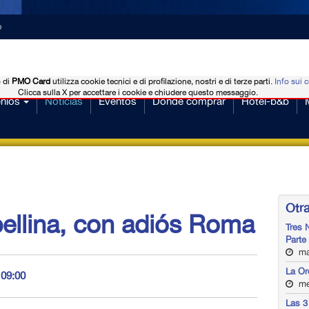
o
o di
PMO Card
utilizza cookie tecnici e di profilazione, nostri e di terze parti.
Info sui 
Clicca sulla X per accettare i cookie e chiudere questo messaggio.
nios
Noticias
Eventos
Dónde comprar
Hotel-b&b
Otra
bellina, con adiós Roma
Tres 
Parte
mar
La Or
 09:00
mer
Las 3