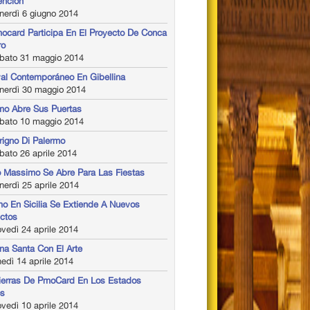
ención
nerdì 6 giugno 2014
ocard Participa En El Proyecto De Conca
ro
bato 31 maggio 2014
val Contemporáneo En Gibellina
nerdì 30 maggio 2014
mo Abre Sus Puertas
bato 10 maggio 2014
rigno Di Palermo
ato 26 aprile 2014
o Massimo Se Abre Para Las Fiestas
erdì 25 aprile 2014
mo En Sicilia Se Extiende A Nuevos
ctos
vedì 24 aprile 2014
a Santa Con El Arte
edì 14 aprile 2014
ierras De PmoCard En Los Estados
os
vedì 10 aprile 2014