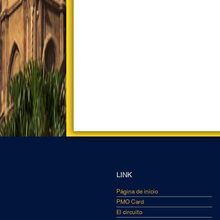
LINK
Página de inicio
PMO Card
El circuito