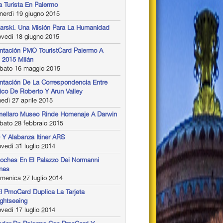
ta Turista En Palermo
nerdì 19 giugno 2015
arski. Una Misión Para La Humanidad
vedì 18 giugno 2015
ntación PMO TouristCard Palermo A
2015 Milán
bato 16 maggio 2015
ntación De La Correspondencia Entre
ico De Roberto Y Arun Valley
edì 27 aprile 2015
llaro Museo Rinde Homenaje A Darwin
bato 28 febbraio 2015
 Y Alabanza Itiner ARS
vedì 31 luglio 2014
oches En El Palazzo Dei Normanni
inas
menica 27 luglio 2014
l PmoCard Duplica La Tarjeta
ightseeing
vedì 17 luglio 2014