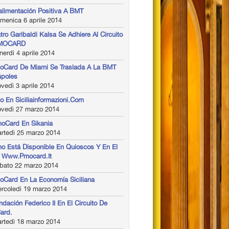
alimentación Positiva A BMT
menica 6 aprile 2014
atro Garibaldi Kalsa Se Adhiere Al Circuito
MOCARD
erdì 4 aprile 2014
oCard De Miami Se Traslada A La BMT
ápoles
vedì 3 aprile 2014
o En Siciliainformazioni.com
ovedì 27 marzo 2014
oCard En Sikania
rtedì 25 marzo 2014
o Está Disponible En Quioscos Y En El
l Www.pmocard.it
bato 22 marzo 2014
oCard En La Economía Siciliana
rcoledì 19 marzo 2014
ndación Federico II En El Circuito De
ard.
rtedì 18 marzo 2014