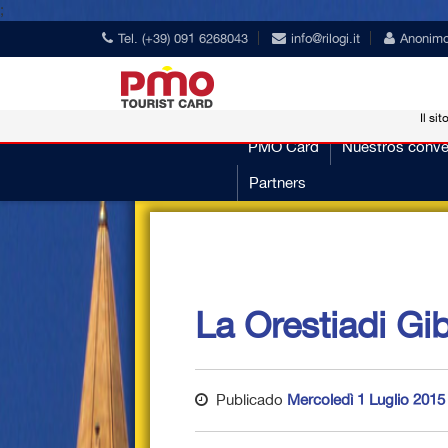
;
Tel. (+39) 091 6268043
info@rilogi.it
Anonim
Il sit
PMO Card
Nuestros conve
Partners
La Orestiadi Gi
Publicado
Mercoledì 1 Luglio 2015