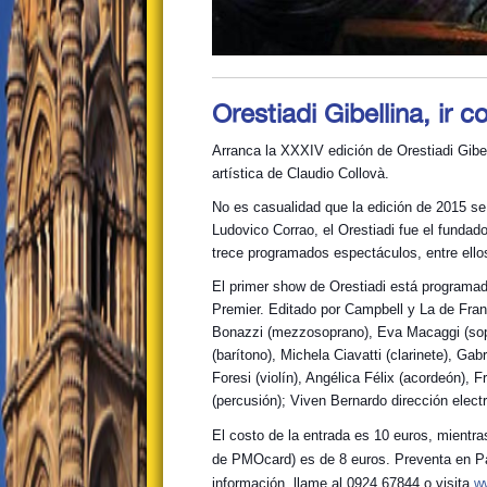
Orestiadi Gibellina, ir
Arranca la XXXIV edición de Orestiadi Gibel
artística de Claudio Collovà.
No es casualidad que la edición de 2015 se i
Ludovico Corrao, el Orestiadi fue el fundad
trece programados espectáculos, entre ello
El primer show de Orestiadi está programad
Premier. Editado por Campbell y La de Fran
Bonazzi (mezzosoprano), Eva Macaggi (sop
(barítono), Michela Ciavatti (clarinete), Gab
Foresi (violín), Angélica Félix (acordeón), 
(percusión); Viven Bernardo dirección electr
El costo de la entrada es 10 euros, mientr
de PMOcard) es de 8 euros. Preventa en Pa
información, llame al 0924.67844 o visita
ww