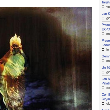
Tarje
ve
Jan K
gio
Prese
EXPO 
sa
Prese
Feder
lun
Gemme
sa
Un 10
gio
Las N
Palat
do
Con E
Citys
gio