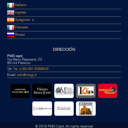
Italiano
Inglese
Spagnolo
Fancese
Russo
DIRECCIÓN
PMO card
Via Mario Rapisardi, 23
90144 Palermo
Tel:
Tel. (+39) 091 6268043
Email:
info@rilogi.it
© 2016 PMO Card. All rights reserved