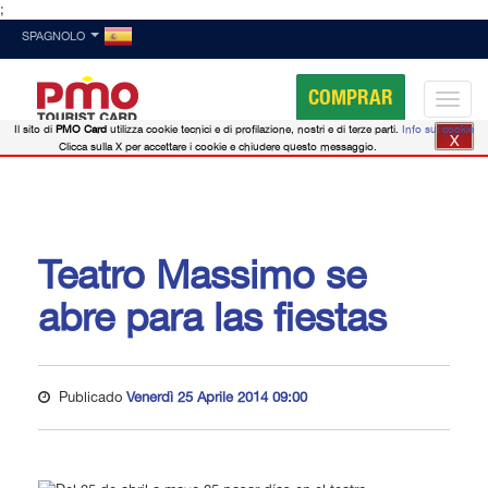
;
SPAGNOLO
COMPRAR
Il sito di
PMO Card
utilizza cookie tecnici e di profilazione, nostri e di terze parti.
Info sui cookie
X
Clicca sulla X per accettare i cookie e chiudere questo messaggio.
Teatro Massimo se
abre para las fiestas
Publicado
Venerdì 25 Aprile 2014 09:00