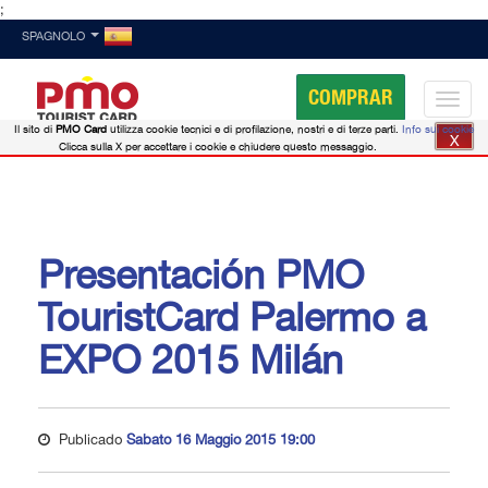
;
SPAGNOLO
COMPRAR
Il sito di
PMO Card
utilizza cookie tecnici e di profilazione, nostri e di terze parti.
Info sui cookie
X
Clicca sulla X per accettare i cookie e chiudere questo messaggio.
Presentación PMO
TouristCard Palermo a
EXPO 2015 Milán
Publicado
Sabato 16 Maggio 2015 19:00