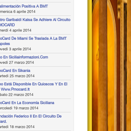
alimentación Positiva A BMT
menica 6 aprile 2014
atro Garibaldi Kalsa Se Adhiere Al Circuito
MOCARD
erdì 4 aprile 2014
oCard De Miami Se Traslada A La BMT
ápoles
vedì 3 aprile 2014
o En Siciliainformazioni.com
ovedì 27 marzo 2014
oCard En Sikania
rtedì 25 marzo 2014
o Está Disponible En Quioscos Y En El
l Www.pmocard.it
bato 22 marzo 2014
oCard En La Economía Siciliana
rcoledì 19 marzo 2014
ndación Federico II En El Circuito De
ard.
rtedì 18 marzo 2014