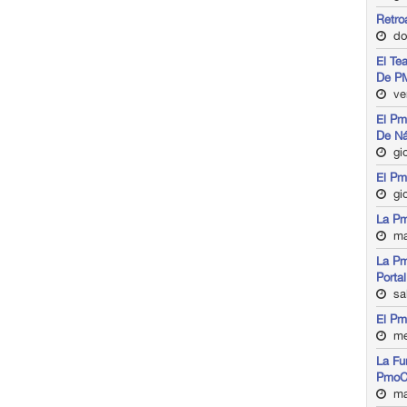
Retro
do
El Te
De P
ven
El Pm
De N
gio
El Pm
gi
La Pm
ma
La Pm
Porta
sa
El Pm
me
La Fu
PmoC
ma