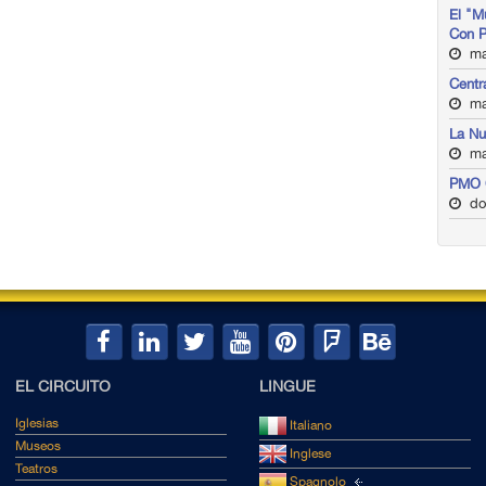
El "M
Con 
ma
Centr
ma
La Nu
ma
PMO 
do
EL CIRCUITO
LINGUE
Iglesias
Italiano
Museos
Inglese
Teatros
Spagnolo