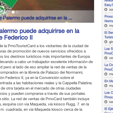
Alred
EasyT
sab
Pmoca
rjeta turística de Palermo puede adquirirse en la ...
Norma
mar
Palermo puede adquirirse en la
El Se
e Federico II
Turist
gio
e la PmoTouristCard a los visitantes de la ciudad de
Los S
turas de promoción de nuevos servicios ofrecidos a
PmoC
os los destinos turísticos más importantes de Europa.
ve
á llevando a cabo un trabajador excelente información de
La Cr
pero al lado de eso ampliar la red de ventas de la
PmoC
omprados en la librería de Palazzo dei Normanni,
me
ón Federico II, ya en la Convención sobre el
En Ma
ntrada a las habitaciones reales y la Cappella Palatina.
ma
de otra tarjeta en el mercado de otras ciudades
Los C
cios y pueden comprarse a través de sus portales
Pmoc
e sitio. La red de ventas de PmoCard también incluye
sa
a, esquina con via Maqueda, via kiosco Rugg. 7. en la
El Ej
, m. cuadrada, en via Maqueda kiosco cerca de la