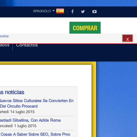
SPAGNOLO
COMPRAR
cookie
X
Móvil
Contactos
s noticias
Nuevos Sitios Culturales Se Convierten En
 Del Circuito Pmocard
tedì 14 luglio 2015
estiadi Gibellina, Con Adiós Roma
coledì 1 luglio 2015
 Cosas A Saber Sobre SEO, Sobre Pmo