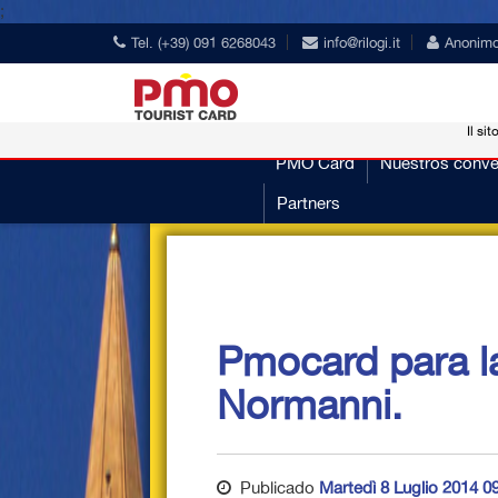
;
Tel. (+39) 091 6268043
info@rilogi.it
Anonim
Il sit
PMO Card
Nuestros conve
Partners
Pmocard para la
Normanni.
Publicado
Martedì 8 Luglio 2014 0