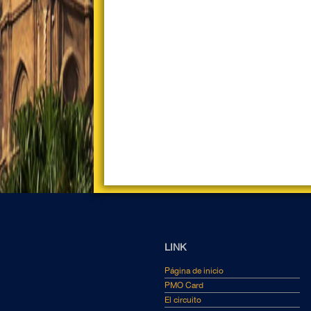
LINK
Página de inicio
PMO Card
El circuito