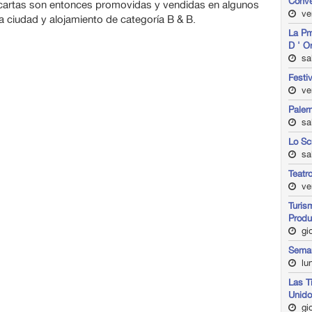
Conv
 cartas son entonces promovidas y vendidas en algunos
ve
la ciudad y alojamiento de categoría B & B.
La Pm
D ' O
sa
Festi
ve
Paler
sa
Lo Sc
sab
Teatr
ven
Turis
Produ
gio
Seman
lun
Las T
Unid
gio