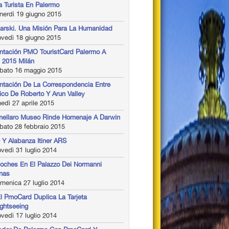
ta Turista En Palermo
nerdì 19 giugno 2015
arski. Una Misión Para La Humanidad
vedì 18 giugno 2015
ntación PMO TouristCard Palermo A
2015 Milán
bato 16 maggio 2015
ntación De La Correspondencia Entre
ico De Roberto Y Arun Valley
edì 27 aprile 2015
llaro Museo Rinde Homenaje A Darwin
bato 28 febbraio 2015
 Y Alabanza Itiner ARS
vedì 31 luglio 2014
oches En El Palazzo Dei Normanni
inas
menica 27 luglio 2014
l PmoCard Duplica La Tarjeta
ightseeing
vedì 17 luglio 2014