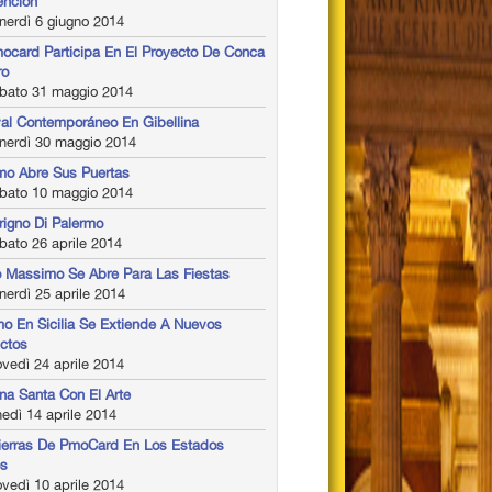
ención
nerdì 6 giugno 2014
ocard Participa En El Proyecto De Conca
ro
bato 31 maggio 2014
val Contemporáneo En Gibellina
nerdì 30 maggio 2014
mo Abre Sus Puertas
bato 10 maggio 2014
rigno Di Palermo
ato 26 aprile 2014
o Massimo Se Abre Para Las Fiestas
erdì 25 aprile 2014
mo En Sicilia Se Extiende A Nuevos
ctos
vedì 24 aprile 2014
a Santa Con El Arte
edì 14 aprile 2014
ierras De PmoCard En Los Estados
os
vedì 10 aprile 2014