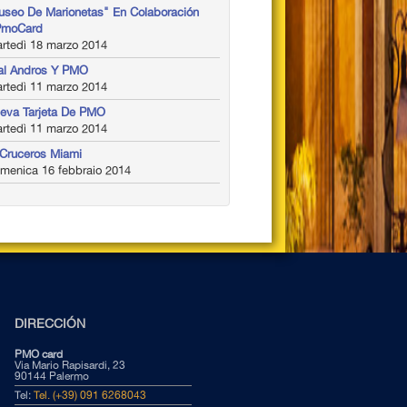
useo De Marionetas" En Colaboración
PmoCard
rtedì 18 marzo 2014
al Andros Y PMO
rtedì 11 marzo 2014
eva Tarjeta De PMO
rtedì 11 marzo 2014
Cruceros Miami
menica 16 febbraio 2014
DIRECCIÓN
PMO card
Via Mario Rapisardi, 23
90144 Palermo
Tel:
Tel. (+39) 091 6268043