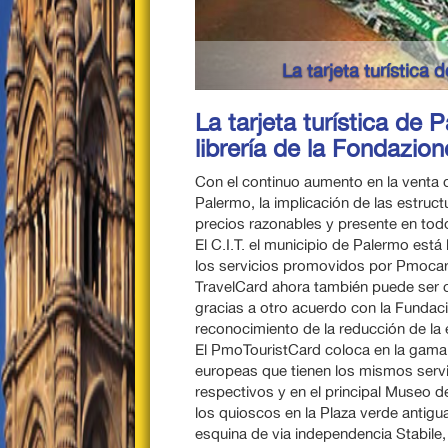
rmo puede adquirirse en la ...
La ta
La tarjeta turística de 
librería de la Fondazion
Con el continuo aumento en la venta d
Palermo, la implicación de las estruc
precios razonables y presente en tod
El C.I.T. el municipio de Palermo est
los servicios promovidos por Pmocard 
TravelCard ahora también puede ser c
gracias a otro acuerdo con la Fundaci
reconocimiento de la reducción de la e
El PmoTouristCard coloca en la gama 
europeas que tienen los mismos servi
respectivos y en el principal Museo d
los quioscos en la Plaza verde antigu
esquina de via independencia Stabile