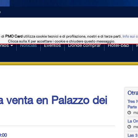
o
o di
PMO Card
utilizza cookie tecnici e di profilazione, nostri e di terze parti.
Info sui 
Clicca sulla X per accettare i cookie e chiudere questo messaggio.
nios
Noticias
Eventos
Dónde comprar
Hotel-b&b
Otra
 venta en Palazzo dei
Tres 
Parte
mar
La Or
mer
9:00
Las 3