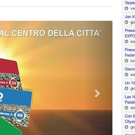
Tarje
ve
Jan K
gio
Prese
EXPO 
sa
Prese
Feder
lun
Gemme
sa
Un 10
gio
Las N
Palat
do
Con E
Citys
gio