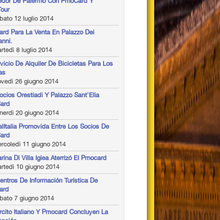
edor De Palermo Con PmoCard Y
our
ato 12 luglio 2014
rd Para La Venta En Palazzo Dei
nni.
tedì 8 luglio 2014
rvicio De Alquiler De Bicicletas Para Los
as
vedì 26 giugno 2014
ocios Orestiadi Y Palazzo Sant'Elia
ard
nerdì 20 giugno 2014
alItalia Promovida Entre Los Socios De
ard
rcoledì 11 giugno 2014
rina Di Villa Igiea Aterrizó El Pmocard
rtedì 10 giugno 2014
entros De Información Turística De
ard
bato 7 giugno 2014
ército Italiano Y Pmocard Concluyen La