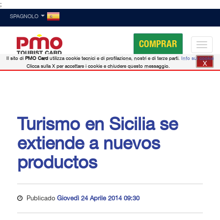
;
SPAGNOLO
COMPRAR
Il sito di
PMO Card
utilizza cookie tecnici e di profilazione, nostri e di terze parti.
Info sui cookie
X
Clicca sulla X per accettare i cookie e chiudere questo messaggio.
Turismo en Sicilia se
extiende a nuevos
productos
Publicado
Giovedì 24 Aprile 2014 09:30