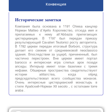
Конвенция
Исторические заметки
Компания была основана в 1191 Chiesa канцлер
Норман Matteo d'Ajello Королевство, отсюда имя и
прилагаемых к нему all'Abbazia прилегающих
цистерцианцев. В 1197 был передан приказу
результирующей Cavalieri Teutonici росту авторитета.
В 1782 церкви передан итоговый Borboni, структура
делает его свежие от средневековой neoclassico
здания. Впоследствии за ущерб, причиненный, был
частично перестроен. Вне церкви имеет портал
barocco и интересная игра слепых арок позади
апсиды. Интерьер имеет план базилики с тремя
нефами. Обширные пространства свидетельствуют
истории аббатства, когда обряд
председательствовал всего сообщества монахов.
Очень интересные цистерцианский монастырь в
стиле Арабский-Норман XII secolo , с остатками torre
araba .