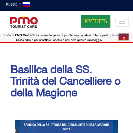
RUSSO
КУПИТЬ
Il sito di
PMO Card
utilizza cookie tecnici e di profilazione, nostri e di terze parti.
Info sui cookie
X
Clicca sulla X per accettare i cookie e chiudere questo messaggio.
Basilica della SS.
Trinità del Cancelliere o
della Magione
BASILICA DELLA SS. TRINITÀ DEL CANCELLIERE O DELLA MAGIONE
FOTO 1