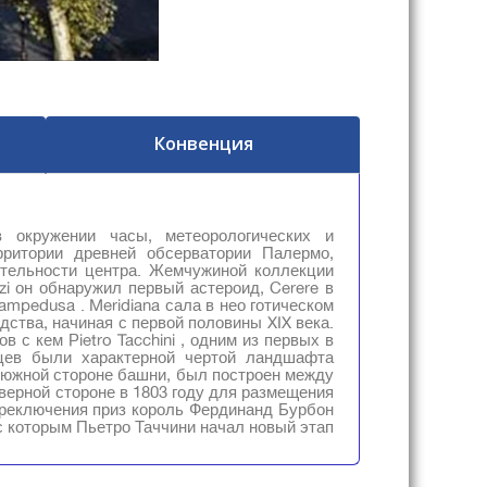
Конвенция
в окружении часы, метеорологических и
рритории древней обсерватории Палермо,
ятельности центра. Жемчужиной коллекции
zi он обнаружил первый астероид, Cerere в
mpedusa . Meridiana сала в нео готическом
одства, начиная с первой половины XIX века.
в с кем Pietro Tacchini , одним из первых в
яцев были характерной чертой ландшафта
 южной стороне башни, был построен между
верной стороне в 1803 году для размещения
ереключения приз король Фердинанд Бурбон
 с которым Пьетро Таччини начал новый этап