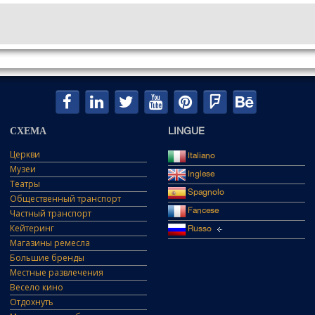
СХЕМА
LINGUE
Церкви
Italiano
Музеи
Inglese
Театры
Spagnolo
Общественный транспорт
Fancese
Частный транспорт
Кейтеринг
Russo
Магазины ремесла
Большие бренды
Местные развлечения
Весело кино
Отдохнуть