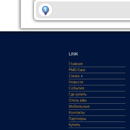
LINK
Главная
PMO Card
Схема
Новости
События
Где купить
Отель b&b
Мобильные
Контакты
Партнеры
Купить