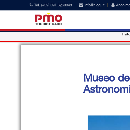
Tel. (+39) 091 6268043
info@rilogi.it
Anonim
Il sit
PMO Card
Наши Конвенц
Museo del
Astronom