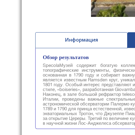
Информация
Обзор результатов
SpecolaМузей содержит богатую коллек
топографические инструменты, физическ
основанная в 1790 году и собирает важн
является известным Ramsden круг, уникаль
1801 году. Особый интерес представляют и
стиле, «boiseries», разработанная Giovamba
Наконец, в зале большой рефрактор telescop
Италии, проведены важные спектральны
астрономической обсерватории Палермо ку
1789 и 1790 для принца естественной, изв
экваториальных Тротон, что Джузеппе Пиа
за открытие Цереры. Третий по величине ку
в научной жизни Лос-Анджелеса обсервато