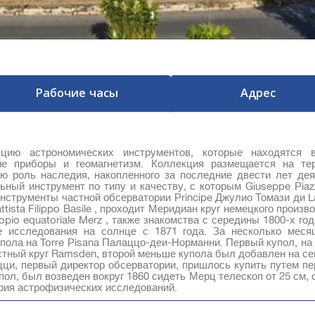
Рабочие часы
Адрес
цию астрономических инструментов, которые находятся 
ие приборы и геомагнетизм. Коллекция размещается на те
ую роль наследия, накопленного за последние двести лет де
ный инструмент по типу и качеству, с которым Giuseppe Piaz
нструменты частной обсерватории Principe Джулио Томази ди La
ttista Filippo Basile , проходит Меридиан круг немецкого произв
io equatoriale Merz , также знакомства с середины 1800-х годо
е исследования на солнце с 1871 года. За несколько мес
пола на Torre Pisana Палаццо-деи-Норманни. Первый купол, на
естный круг Ramsden, второй меньше купола был добавлен на се
цци, первый директор обсерватории, пришлось купить путем п
пол, был возведен вокруг 1860 сидеть Мерц телескоп от 25 см,
рия астрофизических исследований.