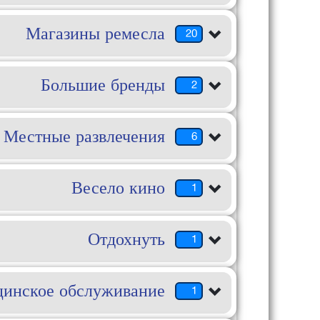
Магазины ремесла
20
Большие бренды
2
Местные развлечения
6
Весело кино
1
Отдохнуть
1
инское обслуживание
1