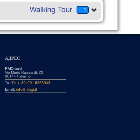
Walking Tour
1
АДРЕС
PMO card
Via Mario Rapisardi, 23
90144 Palermo
Tel:
Tel. (+39) 091 6268043
Email:
info@rilogi.it