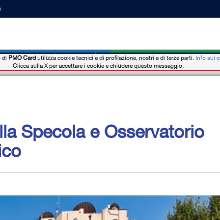
o
o di
PMO Card
utilizza cookie tecnici e di profilazione, nostri e di terze parti.
Info sui 
ии
Новости
События
Где купить
Отель b&b
Мобиль
Clicca sulla X per accettare i cookie e chiudere questo messaggio.
la Specola e Osservatorio
ico