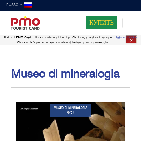
RUSSO
КУПИТЬ
Il sito di
PMO Card
utilizza cookie tecnici e di profilazione, nostri e di terze parti.
Info sui cookie
X
Clicca sulla X per accettare i cookie e chiudere questo messaggio.
Museo di mineralogia
MUSEO DI MINERALOGIA
FOTO 1