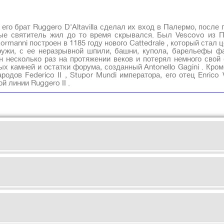
 и его брат Ruggero D'Altavilla сделал их вход в Палермо, посл
ые святитель жил до то время скрывался. Был Vescovo из 
 Normanni построен в 1185 году нового Cattedrale , который ста
ружи, с ее неразрывной шпили, башни, купола, барельефы фа
н несколько раз на протяжении веков и потерял немного свой
х камней и остатки форума, созданный Antonello Gagini . Кроме 
дов Federico II , Stupor Mundi императора, его отец Enrico VI
й линии Ruggero II .