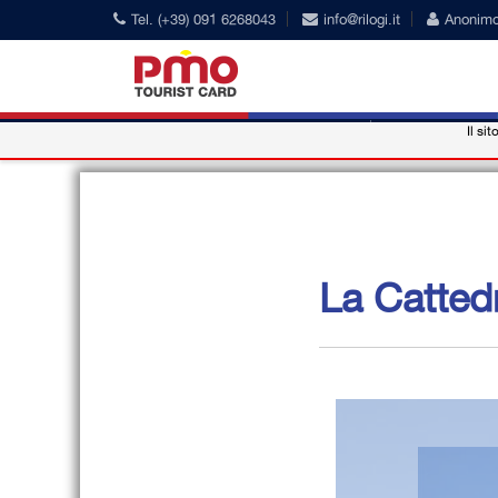
Tel. (+39) 091 6268043
info@rilogi.it
Anonim
Il sit
PMO Card
Наши Конвенц
La Catted