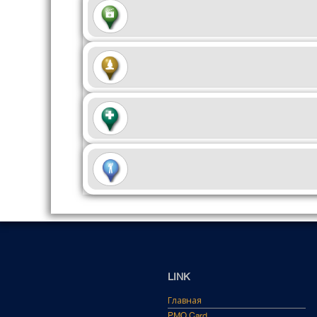
LINK
Главная
PMO Card