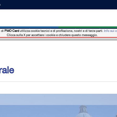
o
o di
PMO Card
utilizza cookie tecnici e di profilazione, nostri e di terze parti.
Info sui 
ии
Новости
События
Где купить
Отель b&b
Мобиль
Clicca sulla X per accettare i cookie e chiudere questo messaggio.
rale
LA CATTEDRALE
FOTO 2