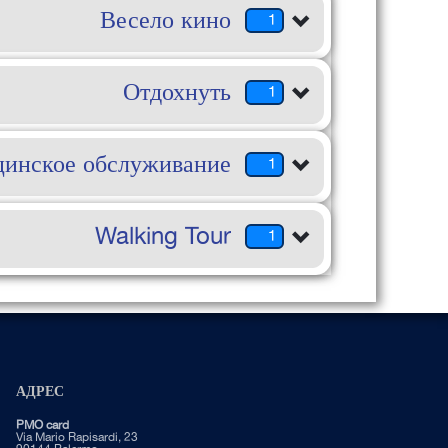
Весело кино
1
Отдохнуть
1
инское обслуживание
1
Walking Tour
1
АДРЕС
PMO card
Via Mario Rapisardi, 23