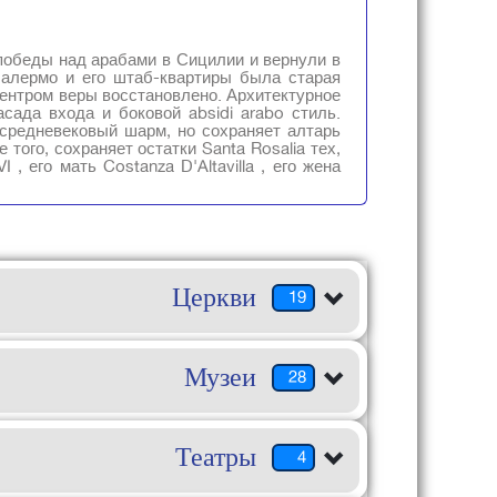
е победы над арабами в Сицилии и вернули в
Палермо и его штаб-квартиры была старая
л центром веры восстановлено. Архитектурное
сада входа и боковой absidi arabo стиль.
 средневековый шарм, но сохраняет алтарь
того, сохраняет остатки Santa Rosalia тех,
 , его мать Costanza D'Altavilla , его жена
Церкви
19
Музеи
28
Театры
4