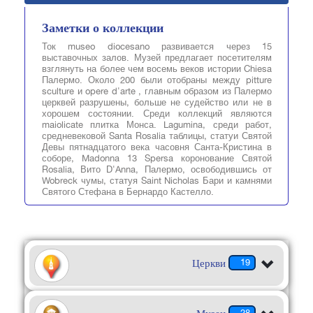
Заметки о коллекции
Ток museo diocesano развивается через 15
выставочных залов. Музей предлагает посетителям
взглянуть на более чем восемь веков истории Chiesa
Палермо. Около 200 были отобраны между pitture
sculture и opere d'arte , главным образом из Палермо
церквей разрушены, больше не судейство или не в
хорошем состоянии. Среди коллекций являются
maiolicate плитка Монса. Lagumina, среди работ,
средневековой Santa Rosalia таблицы, статуи Святой
Девы пятнадцатого века часовня Санта-Кристина в
соборе, Madonna 13 Spersa коронование Святой
Rosalia, Вито D'Anna, Палермо, освободившись от
Wobreck чумы, статуя Saint Nicholas Бари и камнями
Святого Стефана в Бернардо Кастелло.
Церкви
19
28