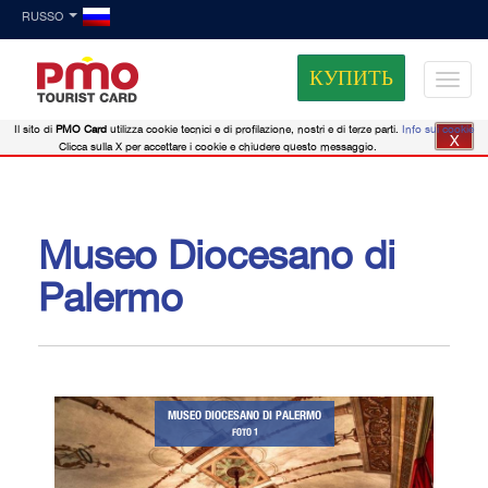
RUSSO
КУПИТЬ
Il sito di
PMO Card
utilizza cookie tecnici e di profilazione, nostri e di terze parti.
Info sui cookie
X
Clicca sulla X per accettare i cookie e chiudere questo messaggio.
Museo Diocesano di
Palermo
MUSEO DIOCESANO DI PALERMO
FOTO 1