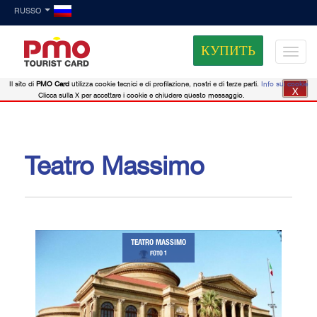
RUSSO
КУПИТЬ
Il sito di
PMO Card
utilizza cookie tecnici e di profilazione, nostri e di terze parti.
Info sui cookie
X
Clicca sulla X per accettare i cookie e chiudere questo messaggio.
Teatro Massimo
TEATRO MASSIMO
FOTO 1