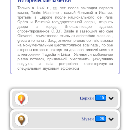
Исторические заметки
Только в 1897 г., 22 лет после закладки первого
камня, Teatro Massimo , самый большой в Италии,
третьим в Европе после национального de Paris
Opéra и Венской государственной оперы, открыть
двери в город. Впечатляющее здание,
спроектированное G.B.F. Basile и завершил его сын
Giovanni , заимствовал стиль от architettura classica ,
greca и romana . Вход отмечен pronao corinzio высоко
на монументальные шестистолпное scalinata , по обе
стороны которого находятся два leoni bronzei места с
аллегориями Tragedia и Lirica . Являются мобильные
platea потолок, призванной обеспечить циркуляцию
воздуха, и sala pompeiana характеризуется
специальным звуковым эффектом
Церкви
19
Музеи
28