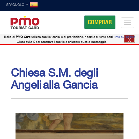
SPAGNOLO
COMPRAR
Il sito di
PMO Card
utilizza cookie tecnici e di profilazione, nostri e di terze parti.
Info sui cookie
X
Clicca sulla X per accettare i cookie e chiudere questo messaggio.
Chiesa S.M. degli
Angeli alla Gancia