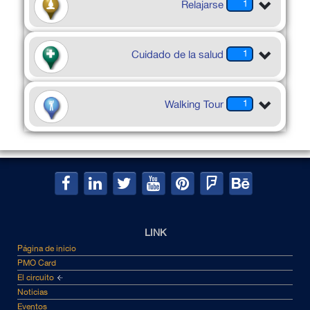
Relajarse
1
Cuidado de la salud
1
Walking Tour
1
LINK
Página de inicio
PMO Card
El circuito
Noticias
Eventos