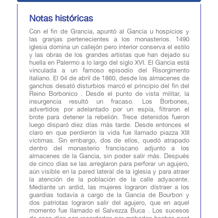
Notas históricas
Con el fin de Grancia, apuntó al Gancia u hospicios y
las granjas pertenecientes a los monasterios. 1490
iglesia domina un callejón pero interior conserva el estilo
y las obras de los grandes artistas que han dejado su
huella en Palermo a lo largo del siglo XVI. El Gancia está
vinculada a un famoso episodio del Risorgimento
italiano. El 04 de abril de 1860, desde los almacenes de
ganchos desató disturbios marcó el principio del fin del
Reino Borbonico . Desde el punto de vista militar, la
insurgencia resultó un fracaso. Los Borbones,
advertidos por adelantado por un espía, filtraron el
brote para detener la rebelión. Trece detenidos fueron
luego disparó diez días más tarde. Desde entonces el
claro en que perdieron la vida fue llamado piazza XIII
víctimas. Sin embargo, dos de ellos, quedó atrapado
dentro del monasterio franciscano adjunto a los
almacenes de la Gancia, sin poder salir más. Después
de cinco días se las arreglaron para perforar un agujero,
aún visible en la pared lateral de la iglesia y para atraer
la atención de la población de la calle adyacente.
Mediante un ardid, las mujeres lograron distraer a los
guardias todavía a cargo de la Gancia de Bourbon y
dos patriotas lograron salir del agujero, que en aquel
momento fue llamado el Salvezza Buca . Los sucesos