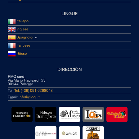
LINGUE
Italiano
Inglese
Spagnolo
Fancese
Russo
DIRECCIÓN
PMO card
Via Mario Rapisardi, 23
90144 Palermo
Tel:
Tel. (+39) 091 6268043
Email:
info@rilogi.it