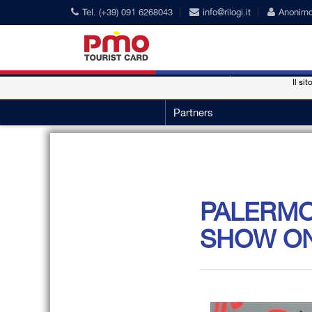
Tel. (+39) 091 6268043
info@rilogi.it
Anonim
Il sit
PMO Card
Nuestros conve
Partners
PALERMO
SHOW ON