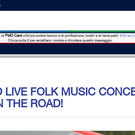
o
o di
PMO Card
utilizza cookie tecnici e di profilazione, nostri e di terze parti.
Info sui 
nios
Noticias
Eventos
Dónde comprar
Hotel-b&b
Clicca sulla X per accettare i cookie e chiudere questo messaggio.
 LIVE FOLK MUSIC CONC
 THE ROAD!