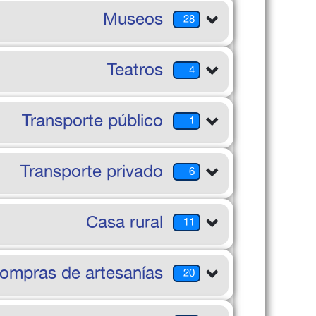
Museos
28
Teatros
4
Transporte público
1
Transporte privado
6
Casa rural
11
ompras de artesanías
20