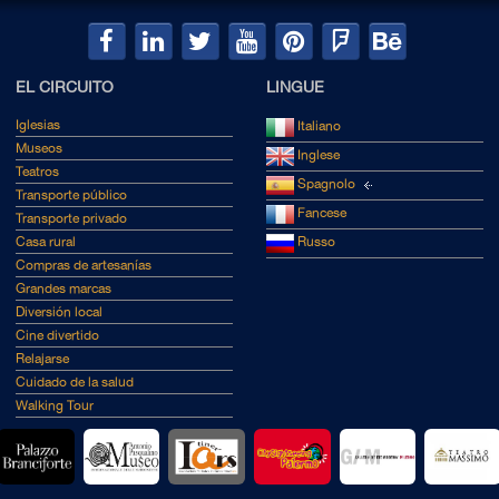
EL CIRCUITO
LINGUE
Iglesias
Italiano
Museos
Inglese
Teatros
Spagnolo
Transporte público
Fancese
Transporte privado
Casa rural
Russo
Compras de artesanías
Grandes marcas
Diversión local
Cine divertido
Relajarse
Cuidado de la salud
Walking Tour