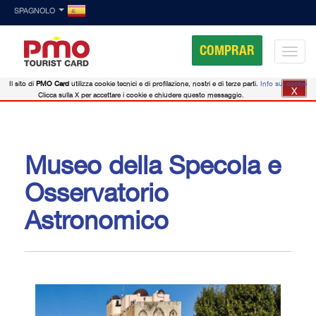
SPAGNOLO
COMPRAR
Il sito di
PMO Card
utilizza cookie tecnici e di profilazione, nostri e di terze parti.
Info sui cookie
X
Clicca sulla X per accettare i cookie e chiudere questo messaggio.
Museo della Specola e
Osservatorio
Astronomico