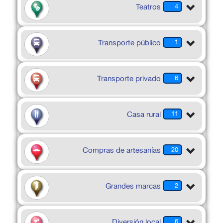
Teatros
4
Transporte público
1
Transporte privado
6
Casa rural
11
Compras de artesanías
20
Grandes marcas
2
Diversión local
6