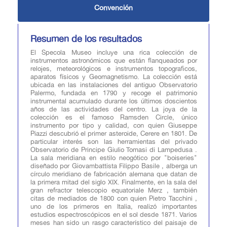
Convención
Resumen de los resultados
El Specola Museo incluye una rica colección de
instrumentos astronómicos que están flanqueados por
relojes, meteorológicos e instrumentos topograficos,
aparatos físicos y Geomagnetismo. La colección está
ubicada en las instalaciones del antiguo Observatorio
Palermo, fundada en 1790 y recoge el patrimonio
instrumental acumulado durante los últimos doscientos
años de las actividades del centro. La joya de la
colección es el famoso Ramsden Circle, único
instrumento por tipo y calidad, con quien Giuseppe
Piazzi descubrió el primer asteroide, Cerere en 1801. De
particular interés son las herramientas del privado
Observatorio de Principe Giulio Tomasi di Lampedusa .
La sala meridiana en estilo neogótico por "boiseries"
diseñado por Giovambattista Filippo Basile , alberga un
círculo meridiano de fabricación alemana que datan de
la primera mitad del siglo XIX. Finalmente, en la sala del
gran refractor telescopio equatoriale Merz , también
citas de mediados de 1800 con quien Pietro Tacchini ,
uno de los primeros en Italia, realizó importantes
estudios espectroscópicos en el sol desde 1871. Varios
meses han sido un rasgo característico del paisaje de