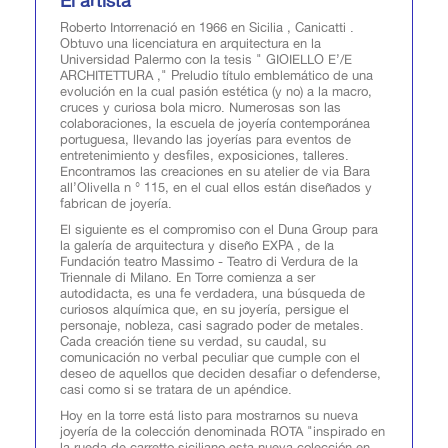
El artista
Roberto Intorrenació en 1966 en Sicilia , Canicatti .
Obtuvo una licenciatura en arquitectura en la
Universidad Palermo con la tesis " GIOIELLO E’/E
ARCHITETTURA ," Preludio título emblemático de una
evolución en la cual pasión estética (y no) a la macro,
cruces y curiosa bola micro. Numerosas son las
colaboraciones, la escuela de joyería contemporánea
portuguesa, llevando las joyerías para eventos de
entretenimiento y desfiles, exposiciones, talleres.
Encontramos las creaciones en su atelier de via Bara
all’Olivella n ° 115, en el cual ellos están diseñados y
fabrican de joyería.
El siguiente es el compromiso con el Duna Group para
la galería de arquitectura y diseño EXPA , de la
Fundación teatro Massimo - Teatro di Verdura de la
Triennale di Milano. En Torre comienza a ser
autodidacta, es una fe verdadera, una búsqueda de
curiosos alquímica que, en su joyería, persigue el
personaje, nobleza, casi sagrado poder de metales.
Cada creación tiene su verdad, su caudal, su
comunicación no verbal peculiar que cumple con el
deseo de aquellos que deciden desafiar o defenderse,
casi como si se tratara de un apéndice.
Hoy en la torre está listo para mostrarnos su nueva
joyería de la colección denominada ROTA "inspirado en
la rueda de carretto siciliano esta nueva colección en