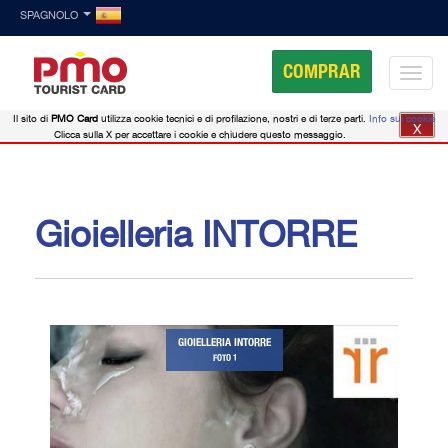
SPAGNOLO
COMPRAR
Il sito di
PMO Card
utilizza cookie tecnici e di profilazione, nostri e di terze parti.
Info sui cookie
X
Clicca sulla X per accettare i cookie e chiudere questo messaggio.
Gioielleria INTORRE
GIOIELLERIA INTORRE
FOTO 1