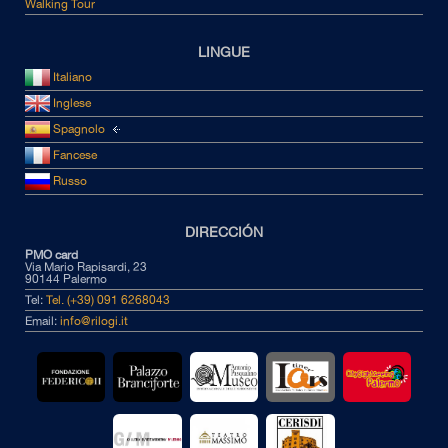
Walking Tour
LINGUE
Italiano
Inglese
Spagnolo
Fancese
Russo
DIRECCIÓN
PMO card
Via Mario Rapisardi, 23
90144 Palermo
Tel:
Tel. (+39) 091 6268043
Email:
info@rilogi.it