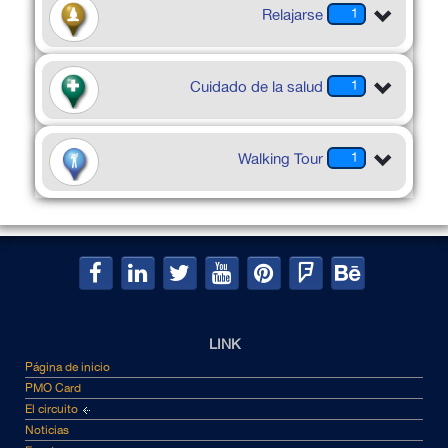
Relajarse
1
Cuidado de la salud
1
Walking Tour
1
LINK
Página de inicio
PMO Card
El circuito
Noticias