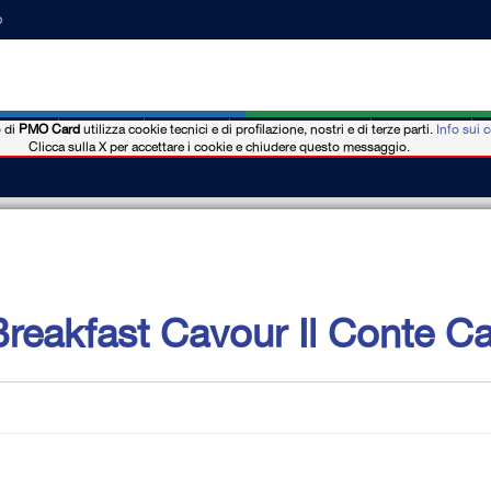
o
o di
PMO Card
utilizza cookie tecnici e di profilazione, nostri e di terze parti.
Info sui 
nios
Noticias
Eventos
Dónde comprar
Hotel-b&b
Clicca sulla X per accettare i cookie e chiudere questo messaggio.
reakfast Cavour Il Conte Ca