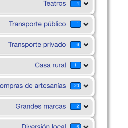
Teatros
4
Transporte público
1
Transporte privado
6
Casa rural
11
ompras de artesanías
20
Grandes marcas
2
Diversión local
6