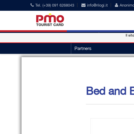
Tel. (+39) 091 6268043
info@rilogi.it
Anonim
Il sit
PMO Card
Nuestros conve
Partners
Bed and B