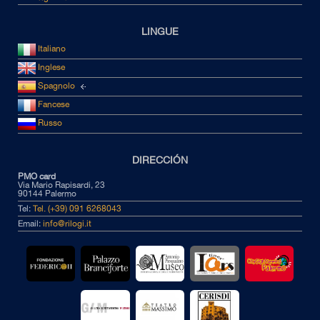
LINGUE
Italiano
Inglese
Spagnolo
Fancese
Russo
DIRECCIÓN
PMO card
Via Mario Rapisardi, 23
90144 Palermo
Tel:
Tel. (+39) 091 6268043
Email:
info@rilogi.it