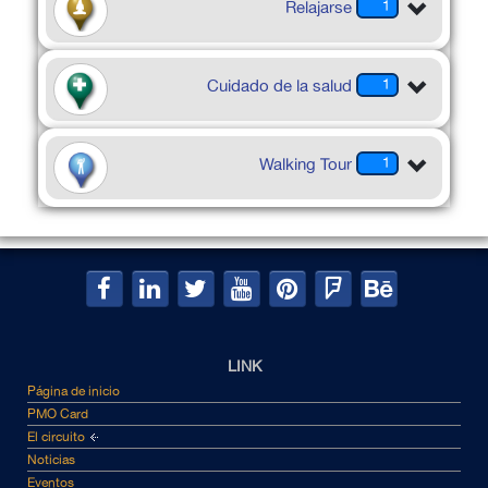
Relajarse
1
Cuidado de la salud
1
Walking Tour
1
LINK
Página de inicio
PMO Card
El circuito
Noticias
Eventos