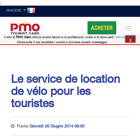
;
FANCESE
ACHETER
Il sito di
PMO Card
utilizza cookie tecnici e di profilazione, nostri e di terze parti.
Info sui cookie
X
Clicca sulla X per accettare i cookie e chiudere questo messaggio.
Le service de location
de vélo pour les
touristes
Publié
Giovedì 26 Giugno 2014 09:00