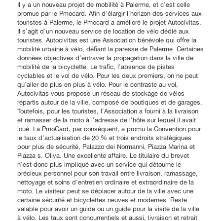
Il y a un nouveau projet de mobilité à Palerme, et c'est celle
promue par le Pmocard. Afin d'élargir l'horizon des services aux
touristes à Palerme, le Pmocard a amélioré le projet Autocivitas.
Il s'agit d'un nouveau service de location de vélo dédié aux
touristes. Autocivitas est une Association bénévole qui offre la
mobilité urbaine à vélo, défiant la paresse de Palerme. Certaines
données objectives d'entraver la propagation dans la ville de
mobilité de la bicyclette. Le trafic, l'absence de pistes
cyclables et le vol de vélo. Pour les deux premiers, on ne peut
qu'aller de plus en plus à vélo. Pour le contraste au vol,
Autocivitas vous propose un réseau de stockage de vélos
répartis autour de la ville, composé de boutiques et de garages.
Toutefois, pour les touristes, l'Association a fourni à la livraison
et ramasser de la moto à l'adresse de l'hôte sur lequel il avait
loué. La PmoCard, par conséquent, a promu la Convention pour
le taux d'actualisation de 20 % et trois endroits stratégiques
pour plus de sécurité, Palazzo dei Normanni, Piazza Marina et
Piazza s. Oliva. Une excellente affaire. Le titulaire du brevet
n'est donc plus impliqué avec un service qui détourne le
précieux personnel pour son travail entre livraison, ramassage,
nettoyage et soins d'entretien ordinaire et extraordinaire de la
moto. Le visiteur peut se déplacer autour de la ville avec une
certaine sécurité et bicyclettes neuves et modernes. Reste
valable pour avoir un guide ou un guide pour la visite de la ville
à vélo. Les taux sont concurrentiels et aussi, livraison et retrait