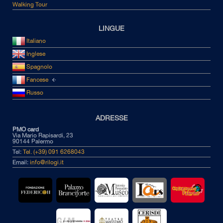
Walking Tour
LINGUE
Italiano
Inglese
Spagnolo
Fancese
Russo
ADRESSE
PMO card
Via Mario Rapisardi, 23
90144 Palermo
Tel:
Tel. (+39) 091 6268043
Email:
info@rilogi.it