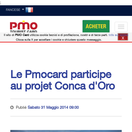
;
FANCESE
ACHETER
Il sito di
PMO Card
utilizza cookie tecnici e di profilazione, nostri e di terze parti.
Info sui cookie
X
Clicca sulla X per accettare i cookie e chiudere questo messaggio.
Le Pmocard participe
au projet Conca d'Oro
Publié
Sabato 31 Maggio 2014 09:00