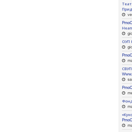
Теат
Прид
ven
PmoC
Неап
gio
ОУП Н
gi
PmoC
ma
СВУП
Www.
sa
PmoC
me
Фонд
ma
«Кук
PmoC
ma