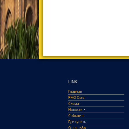
LINK
Главная
PMO Card
Схема
Новости
События
Где купить
Отель b&b