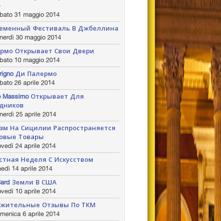
o
bato 31 maggio 2014
еменный Фестиваль В Джбеллина
nerdì 30 maggio 2014
рмо Открывает Свои Двери
bato 10 maggio 2014
crigno Ди Палермо
ato 26 aprile 2014
ro Massimo Открывает Для
дников
erdì 25 aprile 2014
зм На Сицилии Распространяется
овые Товары
vedì 24 aprile 2014
стная Неделя С Искусством
edì 14 aprile 2014
ard Земли В США
vedì 10 aprile 2014
жительные Отзывы По ТКМ
menica 6 aprile 2014