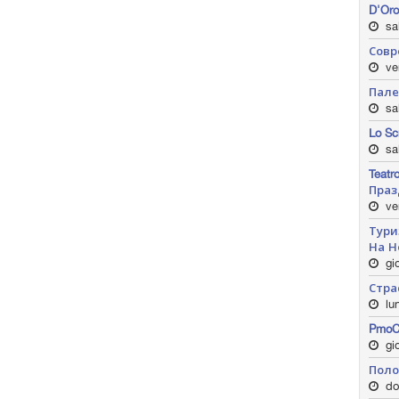
D'Or
sa
Совр
ve
Пале
sa
Lo S
sab
Teat
Праз
ven
Тури
На Н
gio
Стра
lun
PmoC
gio
Поло
do