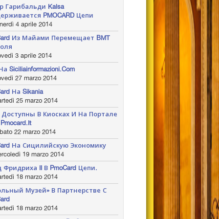
р Гарибальди Kalsa
ерживается PMOCARD Цепи
erdì 4 aprile 2014
ard Из Майами Перемещает BMT
оля
vedì 3 aprile 2014
а Siciliainformazioni.com
ovedì 27 marzo 2014
ard На Sikania
rtedì 25 marzo 2014
 Доступны В Киосках И На Портале
pmocard.it
bato 22 marzo 2014
ard На Сицилийскую Экономику
rcoledì 19 marzo 2014
 Фридриха II В PmoCard Цепи.
rtedì 18 marzo 2014
ольный Музей» В Партнерстве С
ard
rtedì 18 marzo 2014