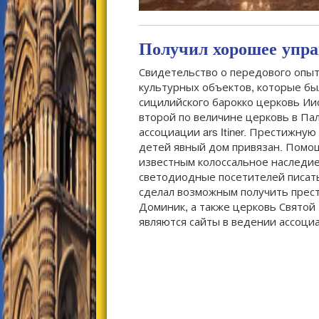
Получил хорошее упра
Свидетельство о передового опыта
культурных объектов, которые бы
сицилийского барокко церковь Ии
второй по величине церковь в Па
ассоциации ars Itiner. Престижн
детей явный дом привязан. Помощ
известным колоссальное наследие
светодиодные посетителей писат
сделал возможным получить прест
Доминик, а также церковь Святой
являются сайты в ведении ассоциа