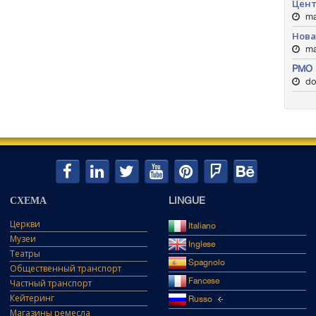
Цент
ma
Нова
ma
PMO 
do
СХЕМА
LINGUE
Церкви
Italiano
Музеи
Inglese
Театры
Spagnolo
Общественный транспорт
Fancese
Частный транспорт
Кейтеринг
Russo
Магазины ремесла