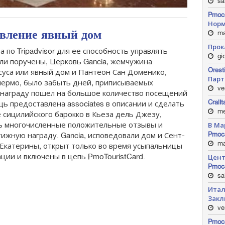
sab
Pmoc
Норм
вление явный дом
mar
Прок
 по Tripadvisor для ее способность управлять
gio
ли поручены, Церковь Gancia, жемчужина
Orest
суса или явный дом и Пантеон Сан Доменико,
Пар
лермо, было забыть дней, приписываемых
ve
ую награду пошел на большое количество посещений
Cral
ь предоставлена associates в описании и сделать
me
 сицилийского барокко в Кьеза дель Джезу,
ь многочисленные положительные отзывы и
В Ма
Pmoc
ижную награду. Gancia, исповедовали дом и Сент-
ma
 Екатерины, открыт только во время усыпальницы
ции и включены в цепь PmoTouristCard.
Цент
Pmoc
sa
Итал
Закл
ve
Pmoc