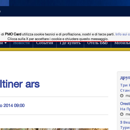
o
o di
PMO Card
utilizza cookie tecnici e di profilazione, nostri e di terze parti.
Info sui 
Clicca sulla X per accettare i cookie e chiudere questo messaggio.
ии
Новости
События
Где купить
Отель b&b
Мобиль
дру
tiner ars
Три 
Стан
mar
Ores
io 2014 09:00
На П
mer
3 Ве
Тури