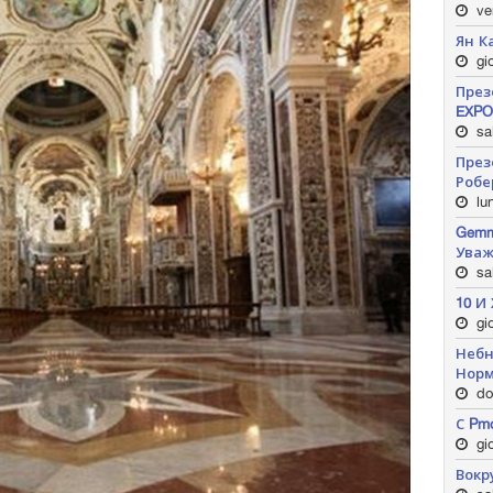
ve
Ян К
gio
През
EXPO
sa
През
Робе
lun
Gemm
Уваж
sa
10 И 
gio
Небн
Нор
do
С Pm
gio
Вокр