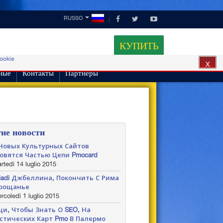
RUSSO
КУПИТЬ
cookie
X
ные
Контакты
Партнеры
гие новости
Новых Культурных Сайтов
овятся Частью Цепи Pmocard
tedì 14 luglio 2015
tiadi Джбеллина, Покончить С Рима
рощанье
coledì 1 luglio 2015
щи, Чтобы Знать О SEO, На
стических Карт Pmo В Палермо