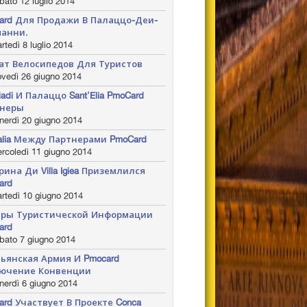
ato 12 luglio 2014
ard Для Продажи В Палаццо-Деи-
анни.
tedì 8 luglio 2014
ат Велосипедов Для Туристов
vedì 26 giugno 2014
iadi И Палаццо Sant'Elia PmoCard
тнеры
nerdì 20 giugno 2014
Italia Между Партнерами PmoCard
rcoledì 11 giugno 2014
рина Ди Villa Igiea Приземлился
ard
rtedì 10 giugno 2014
ры Туристической Информации
ard
bato 7 giugno 2014
ьянская Армия И Pmocard
ючение Конвенции
nerdì 6 giugno 2014
ard Участвует В Проекте Conca