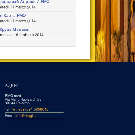
ральный Андрос И PMO
rtedì 11 marzo 2014
я Карта PMO
rtedì 11 marzo 2014
Круиз Майами
menica 16 febbraio 2014
АДРЕС
PMO card
Via Mario Rapisardi, 23
90144 Palermo
Tel:
Tel. (+39) 091 6268043
Email:
info@rilogi.it