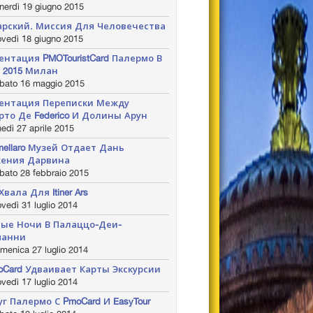
nerdì 19 giugno 2015
арский. Миссия Для Человечества
vedì 18 giugno 2015
ентация PMOTouristCard Палермо В
 2015 Милан
bato 16 maggio 2015
ентация Переписки Между
рто Де Federico И Долины Арун
edì 27 aprile 2015
ellaro Музей Отдает Дань
ения Дарвина
bato 28 febbraio 2015
Хвала Для Itiner Ars
vedì 31 luglio 2014
ые Ночи В Палаццо-Деи-
манни
menica 27 luglio 2014
oCard Удваивает Карты Экскурсии
vedì 17 luglio 2014
уг Палермо С PmoCard И EasyTour