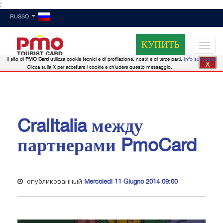
;
RUSSO
КУПИТЬ
Il sito di
PMO Card
utilizza cookie tecnici e di profilazione, nostri e di terze parti.
Info sui cookie
X
Clicca sulla X per accettare i cookie e chiudere questo messaggio.
CralItalia между
партнерами PmoCard
опубликованный
Mercoledì 11 Giugno 2014 09:00