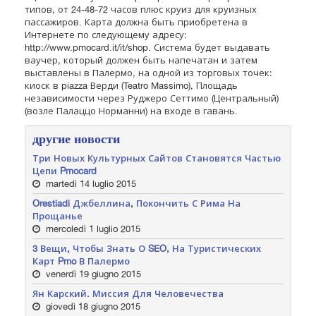
типов, от 24-48-72 часов плюс круиз для круизных
пассажиров. Карта должна быть приобретена в
Интернете по следующему адресу:
http://www.pmocard.it/it/shop. Система будет выдавать
ваучер, который должен быть напечатан и затем
выставлены в Палермо, на одной из торговых точек:
киоск в piazza Верди (Teatro Massimo), Площадь
независимости через Руджеро Сеттимо (Центральный)
(возле Палаццо Норманни) на входе в гавань.
другие новости
Три Новых Культурных Сайтов Становятся Частью
Цепи Pmocard
martedì 14 luglio 2015
Orestiadi Джбеллина, Покончить С Рима На
Прощанье
mercoledì 1 luglio 2015
3 Вещи, Чтобы Знать О SEO, На Туристических
Карт Pmo В Палермо
venerdì 19 giugno 2015
Ян Карский. Миссия Для Человечества
giovedì 18 giugno 2015