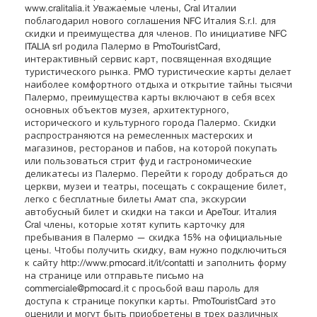
www.cralitalia.it Уважаемые члены, Cral Италии
поблагодарил нового соглашения NFC Италия S.r.l. для
скидки и преимущества для членов. По инициативе NFC
ITALIA srl родила Палермо в PmoTouristCard,
интерактивный сервис карт, посвященная входящие
туристического рынка. PMO туристические карты делает
наиболее комфортного отдыха и открытие тайны тысячи
Палермо, преимущества карты включают в себя всех
основных объектов музея, архитектурного,
исторического и культурного города Палермо. Скидки
распространяются на ремесленных мастерских и
магазинов, ресторанов и пабов, на которой покупать
или пользоваться стрит фуд и гастрономические
деликатесы из Палермо. Перейти к городу добраться до
церкви, музеи и театры, посещать с сокращение билет,
легко с бесплатные билеты Амат спа, экскурсии
автобусный билет и скидки на такси и ApeTour. Италия
Cral члены, которые хотят купить карточку для
пребывания в Палермо — скидка 15% на официальные
цены. Чтобы получить скидку, вам нужно подключиться
к сайту http://www.pmocard.it/it/contatti и заполнить форму
на странице или отправьте письмо на
commerciale@pmocard.it
с просьбой ваш пароль для
доступа к странице покупки карты. PmoTouristCard это
оценили и могут быть приобретены в трех различных