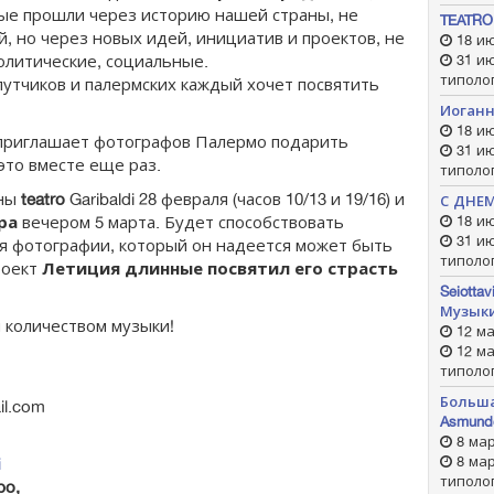
рые прошли через историю нашей страны, не
TEATRO
, но через новых идей, инициатив и проектов, не
18 ию
олитические, социальные.
31 ию
типоло
опутчиков и палермских каждый хочет посвятить
Иоганн
18 ию
 приглашает фотографов Палермо подарить
31 ию
это вместе еще раз.
типоло
ены
teatro
Garibaldi 28 февраля (часов 10/13 и 19/16) и
С ДНЕ
ра
вечером 5 марта. Будет способствовать
18 ию
31 ию
я фотографии, который он надеется может быть
типоло
роект
Летиция длинные посвятил его страсть
Seiotta
Музыки
 количеством музыки!
12 ма
12 ма
типоло
Больш
il.com
Asmund
8 мар
8 мар
i
типоло
po,