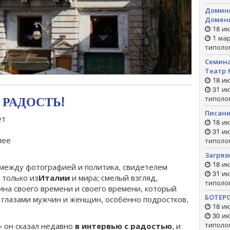
Домини
Домен
18 ию
1 мар
типоло
Семина
Театр 
18 ию
31 ию
РАДОСТЬ!
типоло
Писани
ет
18 ию
31 ию
лее
типоло
Загряз
18 ию
 между фотографией и политика, свидетелем
31 ию
 только из
Италии
и мира; смелый взгляд,
типоло
на своего времени и своего времени, который
БОТЕР
 глазами мужчин и женщин, особенно подростков,
18 ию
30 ию
типоло
» он сказал недавно
в интервью с радостью
, и