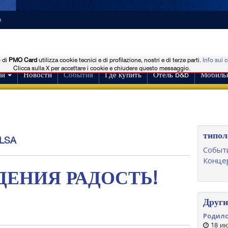
o
o di
PMO Card
utilizza cookie tecnici e di profilazione, nostri e di terze parti.
Info sui 
Clicca sulla X per accettare i cookie e chiudere questo messaggio.
ии
Новости
События
Где купить
Отель b&b
Мобиль
типол
LSA
Событи
Концер
ДЕНИЯ РАДОСТЬ!
Други
Родилс
18 ию