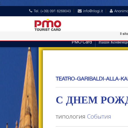
;
Tel. (+39) 091 6268043
info@rilogi.it
Anonim
Il sit
PMO Card
Наши Конвенц
TEATRO-GARIBALDI-ALLA-KA
С ДНЕМ РОЖ
типология
События