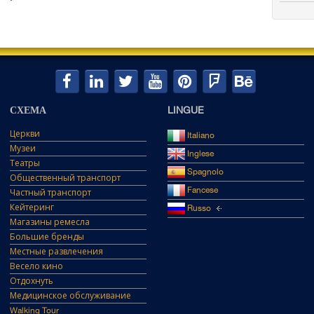
СХЕМА
LINGUE
Церкви
Italiano
Музеи
Inglese
Театры
Spagnolo
Общественный транспорт
Fancese
Частный транспорт
Кейтеринг
Russo
Магазины ремесла
Большие бренды
Местные развлечения
Весело кино
Отдохнуть
Медицинское обслуживание
Walking Tour