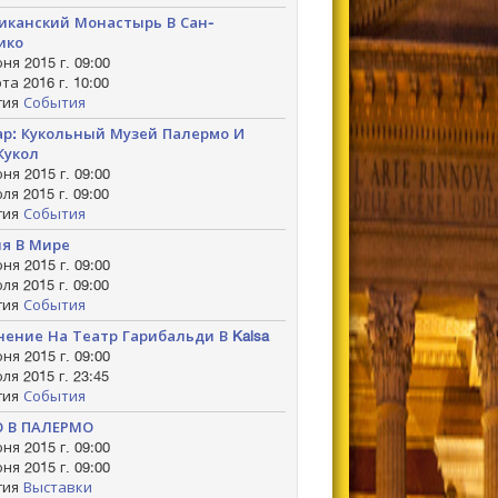
канский Монастырь В Сан-
ико
ня 2015 г. 09:00
та 2016 г. 10:00
гия
События
р: Кукольный Музей Палермо И
Кукол
ня 2015 г. 09:00
ля 2015 г. 09:00
гия
События
я В Мире
ня 2015 г. 09:00
ля 2015 г. 09:00
гия
События
нение На Театр Гарибальди В Kalsa
ня 2015 г. 09:00
ля 2015 г. 23:45
гия
События
О В ПАЛЕРМО
ня 2015 г. 09:00
ня 2015 г. 09:00
гия
Выставки