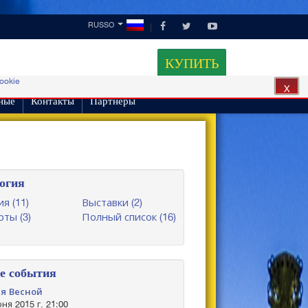
RUSSO
КУПИТЬ
cookie
X
ные
Контакты
Партнеры
огия
я (11)
Выставки (2)
ты (3)
Полный список (16)
е события
я Весной
ня 2015 г. 21:00