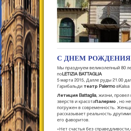
С ДНЕМ РОЖДЕНИЯ 
Мы празднуем великолепный 80 л
по
LETIZIA BATTAGLIA
5 марта 2015, Далле руды 21.00 да
Гарибальди
театр
Palermo
вKalsa
Летиция Battaglia
, жизни, провел
зверств и красота
Палермо
, но не
погружен в современность. Женщи
рассказывает реальность другими
его фаворитов.
«Нет счастья без справедливости,