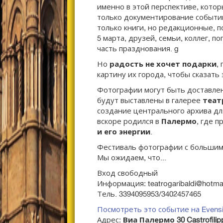
именно в этой перспективе, кото
только документирование событий
только книги, но редакционные, п
5 марта, друзей, семьи, коллег, п
часть празднования. g
Но
радость не хочет подарки
,
картину их города, чтобы сказать 
Фотографии могут быть доставл
будут выставлены в галерее
теат
создание центрального архива дл
вскоре родился в
Палермо
, где п
и его энергии
.
Фестиваль фотографии с большим
Мы ожидаем, что...
Вход свободный
Информация:
teatrogaribaldi@hotma
Тель. 3394095953/3402457465
Посмотреть это событие на Evens
Адрес:
Виа Палермо 30 Castrofilip