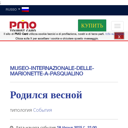
;
RUSSO
КУПИТЬ
Il sito di
PMO Card
utilizza cookie tecnici e di profilazione, nostri e di terze parti.
Info sui cookie
X
Clicca sulla X per accettare i cookie e chiudere questo messaggio.
MUSEO-INTERNAZIONALE-DELLE-
MARIONETTE-A-PASQUALINO
Родился весной
типология
События
Дата начала события
18 Июня 2015 Г. 21:00