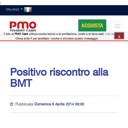
;
ITALIANO
ACQUISTA
Il sito di
PMO Card
utilizza cookie tecnici e di profilazione, nostri e di terze parti.
Info sui cookie
X
Clicca sulla X per accettare i cookie e chiudere questo messaggio.
Positivo riscontro alla
BMT
Pubblicata
Domenica 6 Aprile 2014 09:00