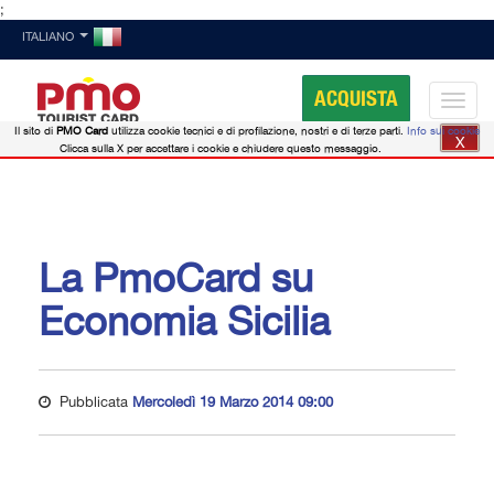
;
ITALIANO
ACQUISTA
Il sito di
PMO Card
utilizza cookie tecnici e di profilazione, nostri e di terze parti.
Info sui cookie
X
Clicca sulla X per accettare i cookie e chiudere questo messaggio.
La PmoCard su
Economia Sicilia
Pubblicata
Mercoledì 19 Marzo 2014 09:00